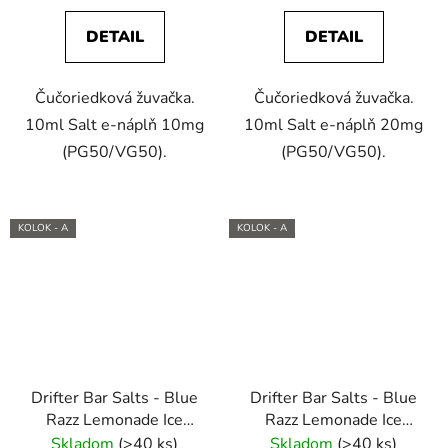
DETAIL
DETAIL
Čučoriedková žuvačka.
Čučoriedková žuvačka.
10ml Salt e-náplň 10mg
10ml Salt e-náplň 20mg
(PG50/VG50).
(PG50/VG50).
KOLOK - A
KOLOK - A
Drifter Bar Salts - Blue
Drifter Bar Salts - Blue
Razz Lemonade Ice
Razz Lemonade Ice
10ml (10mg) e-liquid
10ml (20mg) e-liquid
Skladom
(>40 ks)
Skladom
(>40 ks)