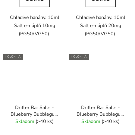
Chladivé banány. 10ml
Chladivé banány. 10ml
Salt e-náplň 10mg
Salt e-náplň 20mg
(PG50/VG50).
(PG50/VG50).
KOLOK - A
KOLOK - A
Drifter Bar Salts -
Drifter Bar Salts -
Blueberry Bubblegum
Blueberry Bubblegum
10ml (10mg) e-liquid
10ml (20mg) e-liquid
Skladom
(>40 ks)
Skladom
(>40 ks)