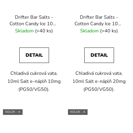
Drifter Bar Salts -
Drifter Bar Salts -
Cotton Candy Ice 10ml
Cotton Candy Ice 10ml
(10mg) e-liquid
(20mg) e-liquid
Skladom
(>40 ks)
Skladom
(>40 ks)
DETAIL
DETAIL
Chladivá cukrová vata.
Chladivá cukrová vata.
10ml Salt e-náplň 10mg
10ml Salt e-náplň 20mg
(PG50/VG50).
(PG50/VG50).
KOLOK - A
KOLOK - A