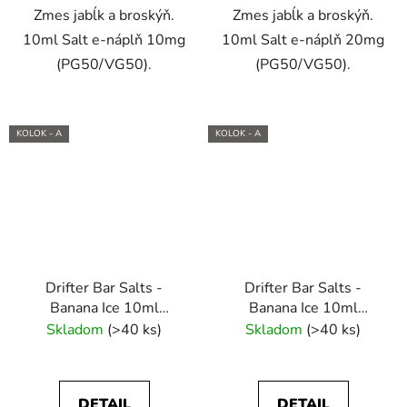
Zmes jabĺk a broskýň.
Zmes jabĺk a broskýň.
10ml Salt e-náplň 10mg
10ml Salt e-náplň 20mg
(PG50/VG50).
(PG50/VG50).
KOLOK - A
KOLOK - A
Drifter Bar Salts -
Drifter Bar Salts -
Banana Ice 10ml
Banana Ice 10ml
(10mg) e-liquid
(20mg) e-liquid
Skladom
(>40 ks)
Skladom
(>40 ks)
DETAIL
DETAIL