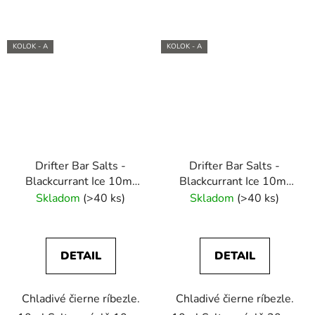
KOLOK - A
KOLOK - A
Drifter Bar Salts -
Drifter Bar Salts -
Blackcurrant Ice 10ml
Blackcurrant Ice 10ml
(10mg) e-liquid
(20mg) e-liquid
Skladom
(>40 ks)
Skladom
(>40 ks)
DETAIL
DETAIL
Chladivé čierne ríbezle.
Chladivé čierne ríbezle.