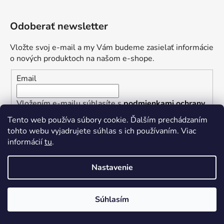
p
i
s
Odoberať newsletter
u
Vložte svoj e-mail a my Vám budeme zasielať informácie
o nových produktoch na našom e-shope.
Email
Vložením e-mailu súhlasíte s
podmienkami ochrany
osobných údajov
Tento web používa súbory cookie. Ďalším prechádzaním
tohto webu vyjadrujete súhlas s ich používaním. Viac
PRIHLÁSIŤ SA
informácií
tu
.
Nastavenie
Kontakt
Súhlasím
velkoobchod
@
topvape.sk