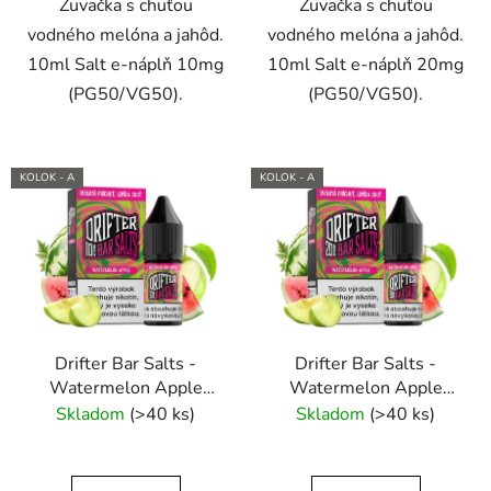
Žuvačka s chuťou
Žuvačka s chuťou
vodného melóna a jahôd.
vodného melóna a jahôd.
10ml Salt e-náplň 10mg
10ml Salt e-náplň 20mg
(PG50/VG50).
(PG50/VG50).
KOLOK - A
KOLOK - A
Drifter Bar Salts -
Drifter Bar Salts -
Watermelon Apple
Watermelon Apple
10ml (10mg) e-liquid
10ml (20mg) e-liquid
Skladom
(>40 ks)
Skladom
(>40 ks)