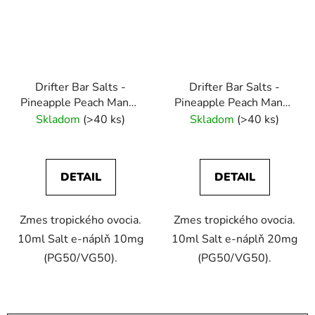
Drifter Bar Salts -
Drifter Bar Salts -
Pineapple Peach Mango
Pineapple Peach Mango
10ml (10mg) e-liquid
10ml (20mg) e-liquid
Skladom
(>40 ks)
Skladom
(>40 ks)
DETAIL
DETAIL
Zmes tropického ovocia.
Zmes tropického ovocia.
10ml Salt e-náplň 10mg
10ml Salt e-náplň 20mg
(PG50/VG50).
(PG50/VG50).