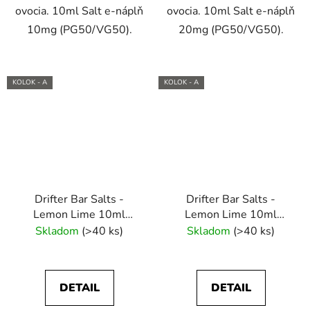
ovocia. 10ml Salt e-náplň
ovocia. 10ml Salt e-náplň
10mg (PG50/VG50).
20mg (PG50/VG50).
KOLOK - A
KOLOK - A
Drifter Bar Salts -
Drifter Bar Salts -
Lemon Lime 10ml
Lemon Lime 10ml
(10mg) e-liquid
(20mg) e-liquid
Skladom
(>40 ks)
Skladom
(>40 ks)
DETAIL
DETAIL