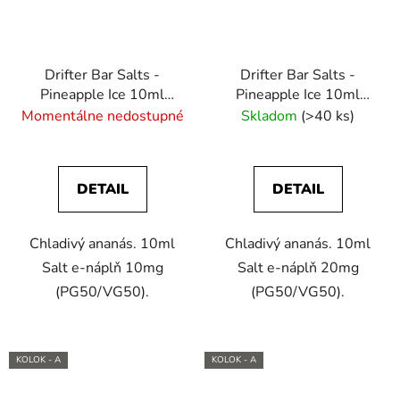
Drifter Bar Salts -
Drifter Bar Salts -
Pineapple Ice 10ml
Pineapple Ice 10ml
(10mg) e-liquid
(20mg) e-liquid
Momentálne nedostupné
Skladom
(>40 ks)
DETAIL
DETAIL
Chladivý ananás. 10ml
Chladivý ananás. 10ml
Salt e-náplň 10mg
Salt e-náplň 20mg
(PG50/VG50).
(PG50/VG50).
KOLOK - A
KOLOK - A