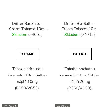
Drifter Bar Salts -
Drifter Bar Salts -
Cream Tobacco 10ml
Cream Tobacco 10ml
(10mg) e-liquid
(20mg) e-liquid
Skladom
(>40 ks)
Skladom
(>40 ks)
DETAIL
DETAIL
Tabak s príchuťou
Tabak s príchuťou
karamelu. 10ml Salt e-
karamelu. 10ml Salt e-
náplň 10mg
náplň 20mg
(PG50/VG50).
(PG50/VG50).
KOLOK - A
KOLOK - A