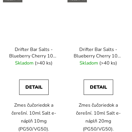
Drifter Bar Salts -
Drifter Bar Salts -
Blueberry Cherry 10ml
Blueberry Cherry 10ml
(10mg) e-liquid
(20mg) e-liquid
Skladom
(>40 ks)
Skladom
(>40 ks)
DETAIL
DETAIL
Zmes čučoriedok a
Zmes čučoriedok a
čerešní. 10ml Salt e-
čerešní. 10ml Salt e-
náplň 10mg
náplň 20mg
(PG50/VG50).
(PG50/VG50).