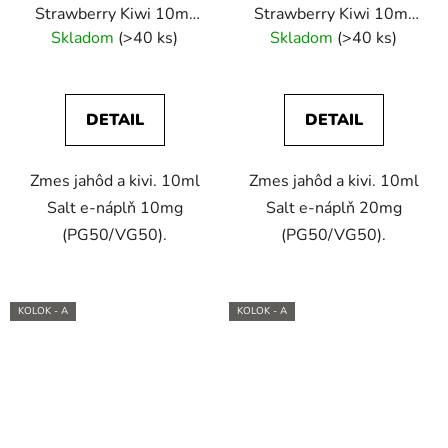
Strawberry Kiwi 10ml
Strawberry Kiwi 10ml
(10mg) e-liquid
(20mg) e-liquid
Skladom
(>40 ks)
Skladom
(>40 ks)
DETAIL
DETAIL
Zmes jahôd a kivi. 10ml
Zmes jahôd a kivi. 10ml
Salt e-náplň 10mg
Salt e-náplň 20mg
(PG50/VG50).
(PG50/VG50).
KOLOK - A
KOLOK - A