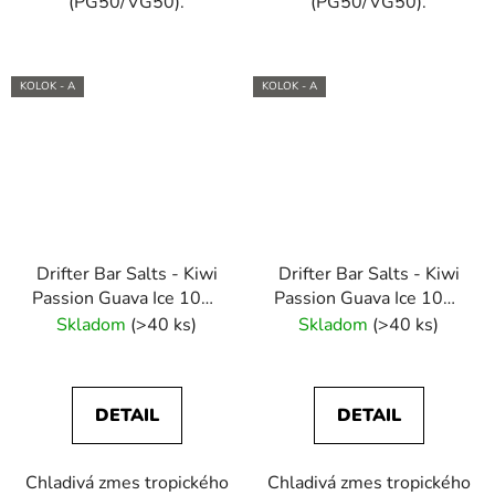
(PG50/VG50).
(PG50/VG50).
KOLOK - A
KOLOK - A
Drifter Bar Salts - Kiwi
Drifter Bar Salts - Kiwi
Passion Guava Ice 10ml
Passion Guava Ice 10ml
(10mg) e-liquid
(20mg) e-liquid
Skladom
(>40 ks)
Skladom
(>40 ks)
DETAIL
DETAIL
Chladivá zmes tropického
Chladivá zmes tropického