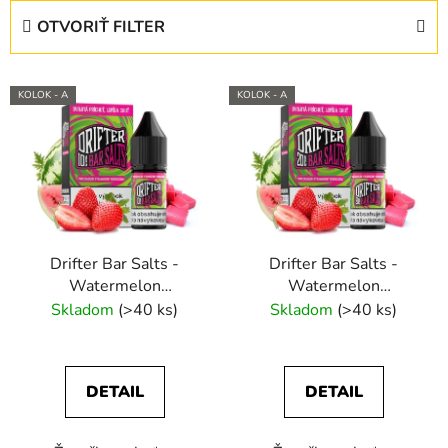
e
OTVORIŤ FILTER
n
i
V
e
KOLOK - A
KOLOK - A
ý
p
p
r
i
o
s
d
p
u
r
k
Drifter Bar Salts -
Drifter Bar Salts -
o
t
Watermelon
Watermelon
d
o
Strawberry Bubblegum
Strawberry Bubblegum
Skladom
(>40 ks)
Skladom
(>40 ks)
u
v
10ml (10mg) e-liquid
10ml (20mg) e-liquid
k
t
DETAIL
DETAIL
o
v