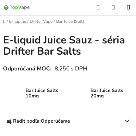
Prejsť
Hľadať
NÁKUP
na
KOŠÍK
obsah
Domov
/
E-náplne
/
Drifter Vape
/
Bar Juice (Salt)
E-liquid Juice Sauz - séria
Drifter Bar Salts
Odporúčaná MOC:
8,25€ s DPH
Bar Juice Salts
Bar Juice Salts
10mg
20mg
R
Radiť podľa:
Odporúčame
a
d