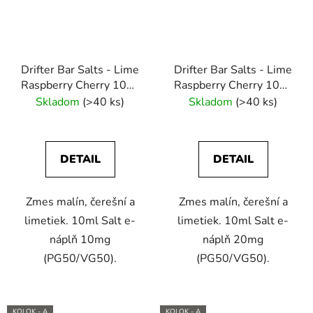
Drifter Bar Salts - Lime
Drifter Bar Salts - Lime
Raspberry Cherry 10ml
Raspberry Cherry 10ml
(10mg) e-liquid
(20mg) e-liquid
Skladom
(>40 ks)
Skladom
(>40 ks)
DETAIL
DETAIL
Zmes malín, čerešní a
Zmes malín, čerešní a
limetiek. 10ml Salt e-
limetiek. 10ml Salt e-
náplň 10mg
náplň 20mg
(PG50/VG50).
(PG50/VG50).
KOLOK - A
KOLOK - A