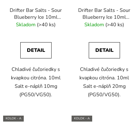
Drifter Bar Salts - Sour
Drifter Bar Salts - Sour
Blueberry Ice 10ml
Blueberry Ice 10ml
(10mg) e-liquid
(20mg) e-liquid
Skladom
(>40 ks)
Skladom
(>40 ks)
DETAIL
DETAIL
Chladivé čučoriedky s
Chladivé čučoriedky s
kvapkou citróna. 10ml
kvapkou citróna. 10ml
Salt e-náplň 10mg
Salt e-náplň 20mg
(PG50/VG50).
(PG50/VG50).
KOLOK - A
KOLOK - A