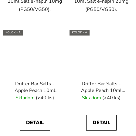
10ml Salt e-náplň 10mg
10ml Salt e-náplň 20mg
(PG50/VG50).
(PG50/VG50).
KOLOK - A
KOLOK - A
Drifter Bar Salts -
Drifter Bar Salts -
Apple Peach 10ml
Apple Peach 10ml
(10mg) e-liquid
(20mg) e-liquid
Skladom
(>40 ks)
Skladom
(>40 ks)
DETAIL
DETAIL