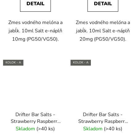
DETAIL
DETAIL
Zmes vodného melóna a
Zmes vodného melóna a
jabĺk. 10ml Salt e-náplň
jabĺk. 10ml Salt e-náplň
10mg (PG50/VG50).
20mg (PG50/VG50).
KOLOK - A
KOLOK - A
Drifter Bar Salts -
Drifter Bar Salts -
Strawberry Raspberry
Strawberry Raspberry
Cherry 10ml (10mg) e-
Cherry 10ml (20mg) e-
Skladom
(>40 ks)
Skladom
(>40 ks)
liquid
liquid