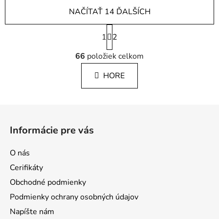
NAČÍTAŤ 14 ĎALŠÍCH
S
1
t
2
r
O
á
66
položiek celkom
v
n
l
k
HORE
á
o
d
v
a
a
Z
c
n
á
i
i
Informácie pre vás
e
e
p
p
ä
O nás
r
t
v
Cerifikáty
i
k
Obchodné podmienky
e
y
Podmienky ochrany osobných údajov
v
ý
Napíšte nám