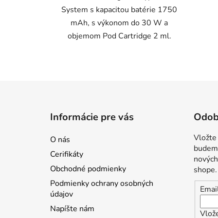
System s kapacitou batérie 1750
mAh, s výkonom do 30 W a
objemom Pod Cartridge 2 ml.
Z
á
Informácie pre vás
Odob
p
ä
Vložte
O nás
t
budeme
Cerifikáty
i
nových
Obchodné podmienky
shope.
e
Podmienky ochrany osobných
Emai
údajov
Napíšte nám
Vlože