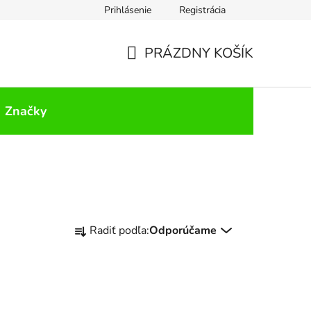
Prihlásenie
Registrácia
PRÁZDNY KOŠÍK
NÁKUPNÝ
KOŠÍK
Značky
R
Radiť podľa:
Odporúčame
a
d
e
n
i