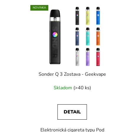
V
NOVINKA
ý
p
i
s
p
r
o
d
u
Sonder Q 3 Zostava - Geekvape
k
Skladom
(>40 ks)
t
o
v
DETAIL
Elektronická cigareta typu Pod