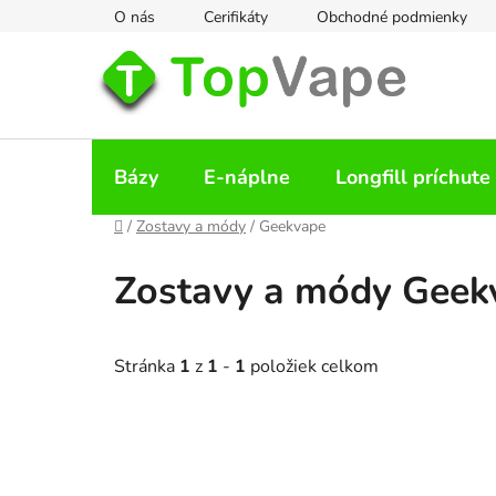
Prejsť
O nás
Cerifikáty
Obchodné podmienky
na
obsah
Bázy
E-náplne
Longfill príchute
Domov
/
Zostavy a módy
/
Geekvape
Zostavy a módy Geek
Stránka
1
z
1
-
1
položiek celkom