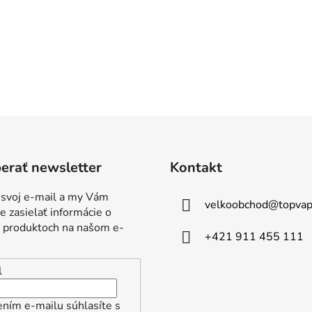
O
v
l
á
d
erať newsletter
Kontakt
a
c
 svoj e-mail a my Vám
i
velkoobchod
@
topvap
 zasielať informácie o
e
 produktoch na našom e-
p
+421 911 455 111
r
v
l
k
y
ním e-mailu súhlasíte s