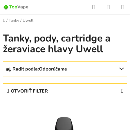
Prejsť
Hľadať
NÁKUP
na
KOŠÍK
obsah
Domov
/
Tanky
/
Uwell
Tanky, pody, cartridge a
žeraviace hlavy Uwell
R
Radiť podľa:
Odporúčame
a
d
e
OTVORIŤ FILTER
n
i
V
e
ý
p
p
r