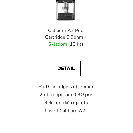
i
o
s
d
p
u
r
k
Caliburn A2 Pod
o
t
Cartridge 0,9ohm -
d
o
Uwell
Skladom
(13 ks)
u
v
k
t
DETAIL
o
v
Pod Cartridge s objemom
2ml a odporom 0,9Ω pre
elektronickú cigaretu
Uwell Caliburn A2.