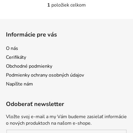
1
položiek celkom
O
v
l
Z
á
á
d
Informácie pre vás
p
a
ä
c
O nás
t
i
Cerifikáty
e
i
p
Obchodné podmienky
e
r
Podmienky ochrany osobných údajov
v
Napíšte nám
k
y
v
Odoberať newsletter
ý
p
Vložte svoj e-mail a my Vám budeme zasielať informácie
i
o nových produktoch na našom e-shope.
s
u