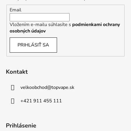
s
u
Email
Vložením e-mailu súhlasíte s
podmienkami ochrany
osobných údajov
PRIHLÁSIŤ SA
Kontakt
velkoobchod
@
topvape.sk
+421 911 455 111
Prihlásenie