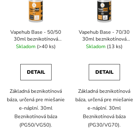
i
o
s
d
p
u
r
k
Vapehub Base - 50/50
Vapehub Base - 70/30
o
t
30ml beznikotínová
30ml beznikotínová
d
o
báza
báza
Skladom
(>40 ks)
Skladom
(13 ks)
u
v
k
t
DETAIL
DETAIL
o
v
Základná beznikotínová
Základná beznikotínová
báza, určená pre miešanie
báza, určená pre miešanie
e-náplní. 30ml
e-náplní. 30ml
Beznikotínová báza
Beznikotínová báza
(PG50/VG50).
(PG30/VG70).