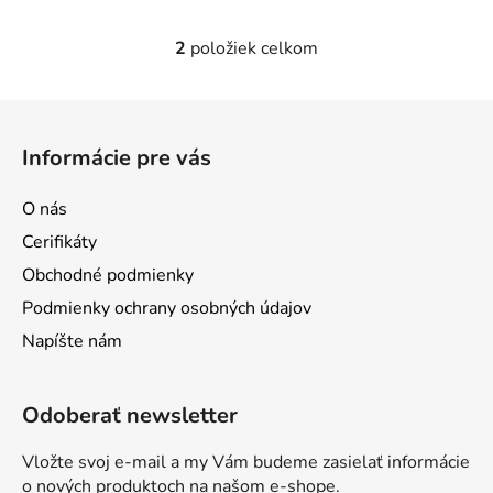
2
položiek celkom
O
v
l
Z
á
á
d
Informácie pre vás
p
a
ä
c
O nás
t
i
Cerifikáty
e
i
p
Obchodné podmienky
e
r
Podmienky ochrany osobných údajov
v
Napíšte nám
k
y
v
Odoberať newsletter
ý
p
Vložte svoj e-mail a my Vám budeme zasielať informácie
i
o nových produktoch na našom e-shope.