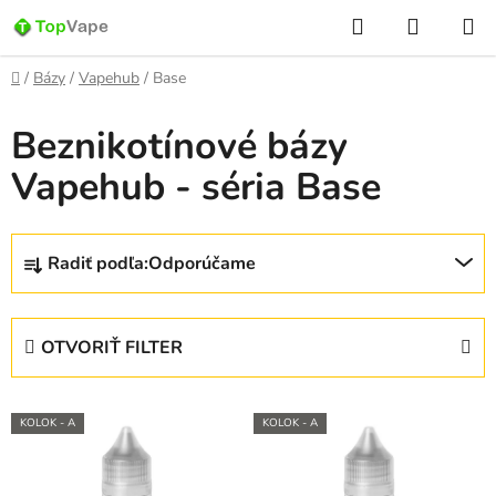
Prejsť
Hľadať
NÁKUP
na
KOŠÍK
obsah
Domov
/
Bázy
/
Vapehub
/
Base
Beznikotínové bázy
Vapehub - séria Base
R
Radiť podľa:
Odporúčame
a
d
e
OTVORIŤ FILTER
n
i
V
e
KOLOK - A
KOLOK - A
ý
p
p
r