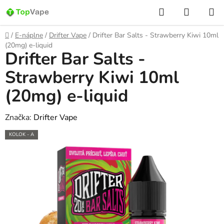
Prejsť
Hľadať
NÁKUP
na
KOŠÍK
obsah
Domov
/
E-náplne
/
Drifter Vape
/
Drifter Bar Salts - Strawberry Kiwi 10ml
(20mg) e-liquid
Drifter Bar Salts -
Strawberry Kiwi 10ml
(20mg) e-liquid
Značka:
Drifter Vape
KOLOK - A