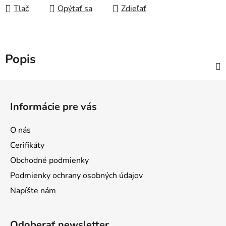
Tlač
Opýtať sa
Zdieľať
Popis
Z
á
Informácie pre vás
p
ä
O nás
t
Cerifikáty
i
Obchodné podmienky
e
Podmienky ochrany osobných údajov
Napíšte nám
Odoberať newsletter