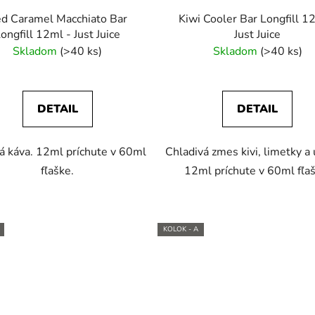
ed Caramel Macchiato Bar
Kiwi Cooler Bar Longfill 1
ongfill 12ml - Just Juice
Just Juice
Skladom
(>40 ks)
Skladom
(>40 ks)
DETAIL
DETAIL
á káva. 12ml príchute v 60ml
Chladivá zmes kivi, limetky a 
fľaške.
12ml príchute v 60ml fľaš
KOLOK - A