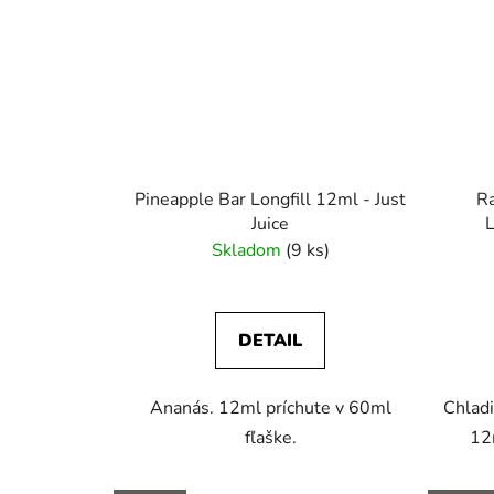
Pineapple Bar Longfill 12ml - Just
Ra
Juice
L
Skladom
(9 ks)
DETAIL
Ananás. 12ml príchute v 60ml
Chladi
fľaške.
12