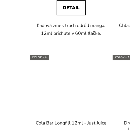
DETAIL
Ľadová zmes troch odrôd manga.
Chlad
12ml príchute v 60ml fľaške.
KOLOK - A
KOLOK - A
Cola Bar Longfill 12ml - Just Juice
Dr
L