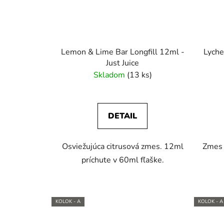
Lemon & Lime Bar Longfill 12ml -
Lyche
Just Juice
Skladom
(13 ks)
DETAIL
Osviežujúca citrusová zmes. 12ml
Zmes 
príchute v 60ml fľaške.
KOLOK - A
KOLOK - A