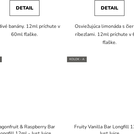
DETAIL
DETAIL
ivé banány. 12ml príchute v
Osviežujúca limonáda s čie
60ml fľaške.
ríbezľami. 12ml príchute v
fľaške.
KOLOK - A
agonfruit & Raspberry Bar
Fruity Vanilla Bar Longfill 
ongfill 12ml - Just Juice
Just Juice