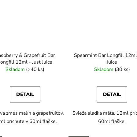
spberry & Grapefruit Bar
Spearmint Bar Longfill 12ml 
ongfill 12ml - Just Juice
Juice
Skladom
(>40 ks)
Skladom
(30 ks)
DETAIL
DETAIL
vá zmes malín a grapefruitov.
Svieža sladká mäta. 12ml prí
ml príchute v 60ml fľaške.
60ml fľaške.