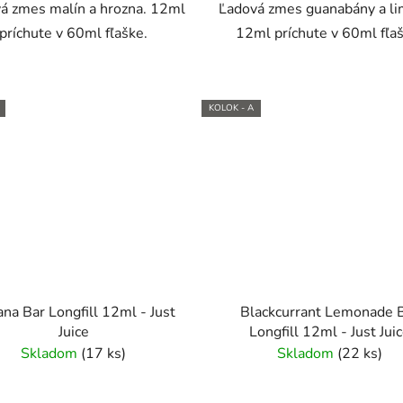
á zmes malín a hrozna. 12ml
Ľadová zmes guanabány a li
príchute v 60ml fľaške.
12ml príchute v 60ml fľaš
KOLOK - A
na Bar Longfill 12ml - Just
Blackcurrant Lemonade 
Juice
Longfill 12ml - Just Jui
Skladom
(17 ks)
Skladom
(22 ks)