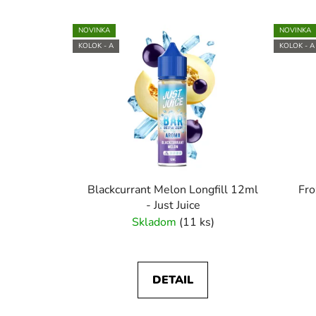
V
NOVINKA
NOVINKA
ý
KOLOK - A
KOLOK - A
p
i
s
p
r
o
d
u
Blackcurrant Melon Longfill 12ml
Fro
k
- Just Juice
Skladom
(11 ks)
t
o
v
DETAIL