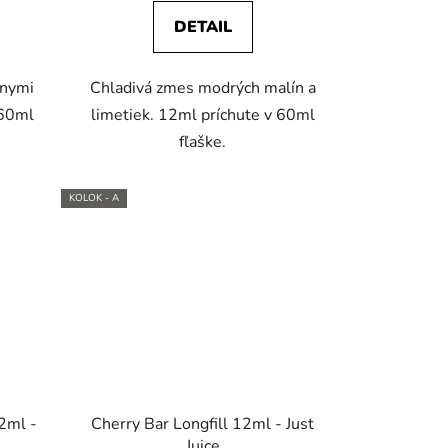
DETAIL
rnymi
Chladivá zmes modrých malín a
 60ml
limetiek. 12ml príchute v 60ml
fľaške.
KOLOK - A
12ml -
Cherry Bar Longfill 12ml - Just
Juice