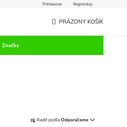
Prihlásenie
Registrácia
PRÁZDNY KOŠÍK
NÁKUPNÝ
KOŠÍK
Značky
R
Radiť podľa:
Odporúčame
a