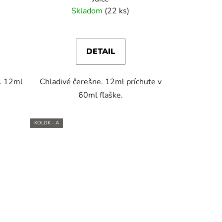
Skladom
(22 ks)
DETAIL
a. 12ml
Chladivé čerešne. 12ml príchute v
.
60ml fľaške.
KOLOK - A