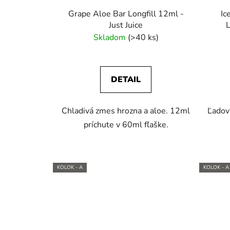
Grape Aloe Bar Longfill 12ml -
Ic
Just Juice
L
Skladom
(>40 ks)
DETAIL
Chladivá zmes hrozna a aloe. 12ml
Ľadov
príchute v 60ml fľaške.
KOLOK - A
KOLOK - A