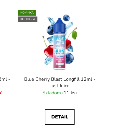
d
e
NOVINKA
n
KOLOK - A
i
e
p
r
o
d
u
k
2ml -
Blue Cherry Blast Longfill 12ml -
Just Juice
t
né
Skladom
(11 ks)
o
v
DETAIL