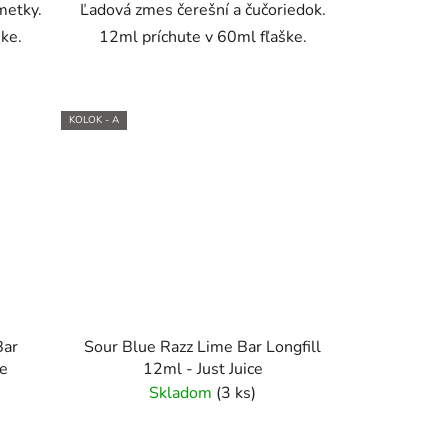
metky.
Ľadová zmes čerešní a čučoriedok.
ke.
12ml príchute v 60ml fľaške.
KOLOK - A
Bar
Sour Blue Razz Lime Bar Longfill
ce
12ml - Just Juice
Skladom
(3 ks)