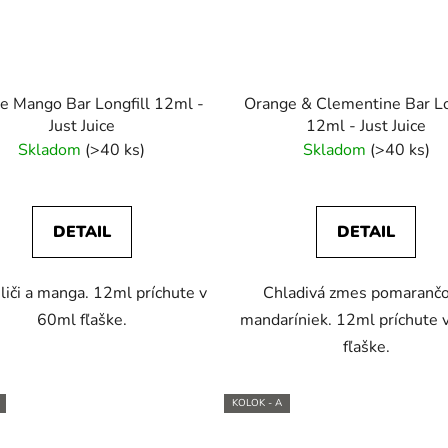
e Mango Bar Longfill 12ml -
Orange & Clementine Bar Lo
Just Juice
12ml - Just Juice
Skladom
(>40 ks)
Skladom
(>40 ks)
DETAIL
DETAIL
liči a manga. 12ml príchute v
Chladivá zmes pomarančo
60ml fľaške.
mandaríniek. 12ml príchute 
fľaške.
KOLOK - A