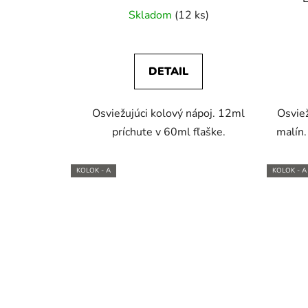
Skladom
(12 ks)
DETAIL
Osviežujúci kolový nápoj. 12ml
Osviež
príchute v 60ml fľaške.
malín.
KOLOK - A
KOLOK - A