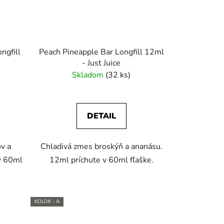
ngfill
Peach Pineapple Bar Longfill 12ml
- Just Juice
Skladom
(32 ks)
DETAIL
v a
Chladivá zmes broskýň a ananásu.
v 60ml
12ml príchute v 60ml fľaške.
KOLOK - A