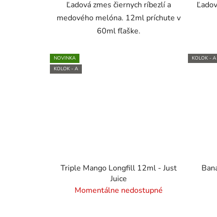
Ľadová zmes čiernych ríbezlí a
Ľadov
medového melóna. 12ml príchute v
60ml fľaške.
NOVINKA
KOLOK - A
KOLOK - A
Triple Mango Longfill 12ml - Just
Bana
Juice
Momentálne nedostupné