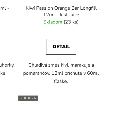
2ml -
Kiwi Passion Orange Bar Longfill
12ml - Just Juice
Skladom
(23 ks)
DETAIL
uhorky.
Chladivá zmes kivi, marakuje a
ke.
pomarančov. 12ml príchute v 60ml
fľaške.
KOLOK - A