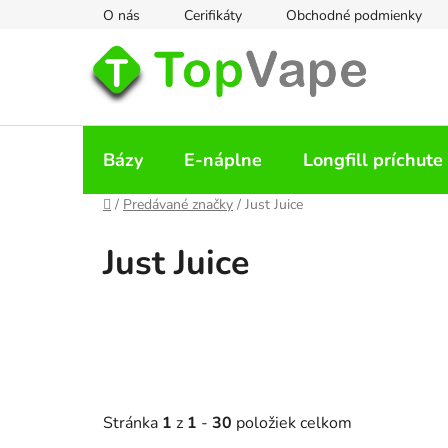
Prejsť
O nás
Cerifikáty
Obchodné podmienky
na
obsah
Bázy
E-náplne
Longfill príchute
Domov
/
Predávané značky
/
Just Juice
Just Juice
Stránka
1
z
1
-
30
položiek celkom