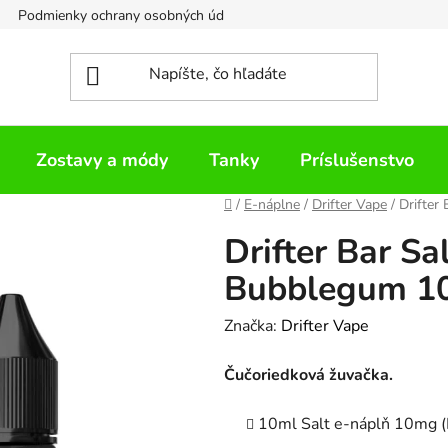
Podmienky ochrany osobných údajov
Napíšte nám
Zostavy a módy
Tanky
Príslušenstvo
Domov
/
E-náplne
/
Drifter Vape
/
Drifter
Drifter Bar Sa
Bubblegum 10
Značka:
Drifter Vape
Čučoriedková žuvačka.
10ml Salt e-náplň 10mg 