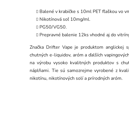
Balené v krabičke s 10ml PET fľaškou vo vn
Nikotínová soľ 10mg/ml.
PG50/VG50.
Prepravné balenie 12ks vhodné aj do vitrín
Značka Drifter Vape je produktom anglickej s
chutných e-liquidov, aróm a ďalších vapingový
na výrobu vysoko kvalitných produktov s chu
náplňami. Tie sú samozrejme vyrobené z kvalit
nikotínu, nikotínových solí a prírodných aróm.