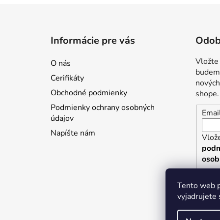
Z
á
Informácie pre vás
Odob
p
ä
Vložte
O nás
t
budeme
Cerifikáty
i
nových
Obchodné podmienky
shope.
e
Podmienky ochrany osobných
Emai
údajov
Napíšte nám
Vlože
podm
osob
P
Tento web p
vyjadrujete 