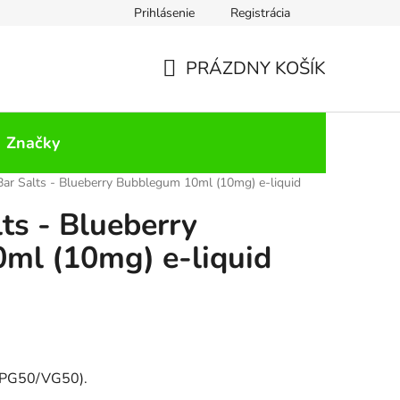
Prihlásenie
Registrácia
PRÁZDNY KOŠÍK
NÁKUPNÝ
KOŠÍK
Značky
 Bar Salts - Blueberry Bubblegum 10ml (10mg) e-liquid
lts - Blueberry
ml (10mg) e-liquid
(PG50/VG50).