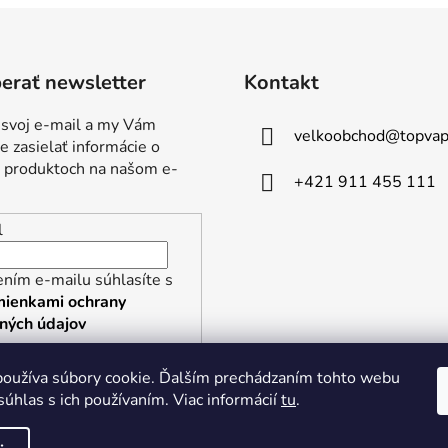
erať newsletter
Kontakt
 svoj e-mail a my Vám
velkoobchod
@
topvap
 zasielať informácie o
 produktoch na našom e-
+421 911 455 111
l
ním e-mailu súhlasíte s
ienkami ochrany
ných údajov
RIHLÁSIŤ SA
oužíva súbory cookie. Ďalším prechádzaním tohto webu
súhlas s ich používaním. Viac informácií
tu
.