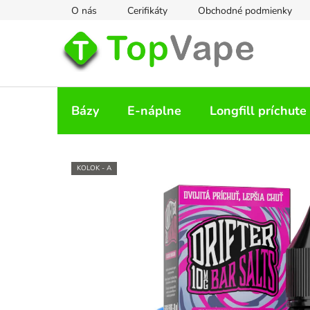
Prejsť
O nás
Cerifikáty
Obchodné podmienky
na
obsah
Bázy
E-náplne
Longfill príchute
KOLOK - A