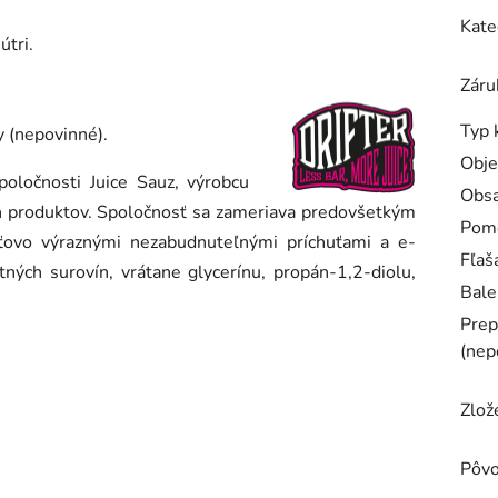
Kate
útri.
Záru
Typ 
y (nepovinné).
Obj
poločnosti Juice Sauz, výrobcu
Obsa
ch produktov. Spoločnosť sa zameriava predovšetkým
Pom
ťovo výraznými nezabudnuteľnými príchuťami a e-
Fľaš
ných surovín, vrátane glycerínu, propán-1,2-diolu,
Bale
Prep
(nep
Zlož
Pôv