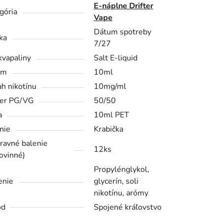
E-náplne Drifter
gória
Vape
Dátum spotreby
ka
7/27
kvapaliny
Salt E-liquid
em
10ml
h nikotínu
10mg/ml
er PG/VG
50/50
a
10ml PET
nie
Krabička
ravné balenie
12ks
ovinné)
Propylénglykol,
enie
glycerín, soli
nikotínu, arómy
od
Spojené kráľovstvo