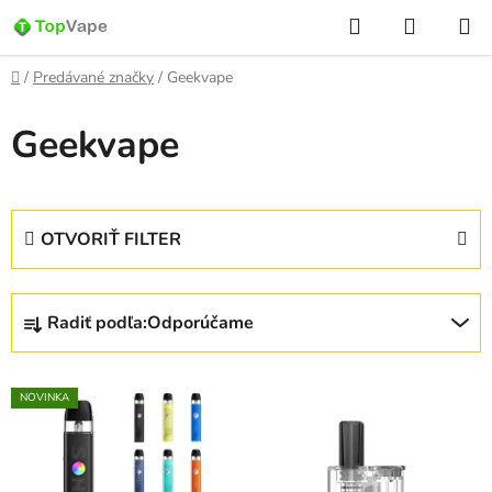
Prejsť
Hľadať
NÁKUP
na
KOŠÍK
obsah
Domov
/
Predávané značky
/
Geekvape
Geekvape
OTVORIŤ FILTER
R
Radiť podľa:
Odporúčame
a
d
V
e
NOVINKA
ý
n
p
i
i
e