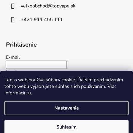
velkoobchod
@
topvape.sk
+421 911 455 111
Prihlásenie
E-mail
Heslo
Tento web používa súbory cookie. Ďalším prechádzaním
tohto webu vyjadrujete súhlas s ich používaním. Viac
PRIHLÁSIŤ SA
informácií
tu
.
Nová registrácia
Zabudnuté heslo
Nastavenie
Súhlasím
Vytvoril Shoptet