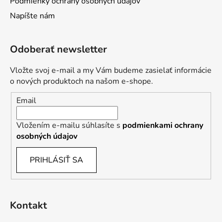
Podmienky ochrany osobných údajov
v
Napíšte nám
k
y
v
Odoberať newsletter
ý
p
Vložte svoj e-mail a my Vám budeme zasielať informácie
i
o nových produktoch na našom e-shope.
s
u
Email
Vložením e-mailu súhlasíte s
podmienkami ochrany
osobných údajov
PRIHLÁSIŤ SA
Kontakt