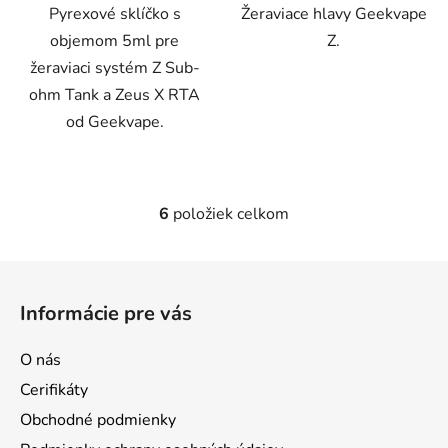
Pyrexové sklíčko s
Žeraviace hlavy Geekvape
objemom 5ml pre
Z.
žeraviaci systém Z Sub-
ohm Tank a Zeus X RTA
od Geekvape.
6
položiek celkom
O
v
l
Z
á
á
d
Informácie pre vás
p
a
ä
c
O nás
t
i
Cerifikáty
e
i
p
Obchodné podmienky
e
r