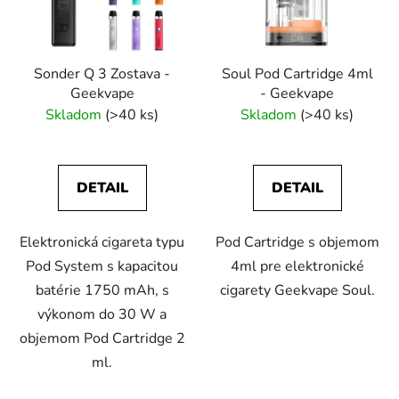
s
p
p
r
r
o
Sonder Q 3 Zostava -
Soul Pod Cartridge 4ml
o
d
Geekvape
- Geekvape
d
u
Skladom
(>40 ks)
Skladom
(>40 ks)
u
k
k
t
t
o
DETAIL
DETAIL
o
v
v
Elektronická cigareta typu
Pod Cartridge s objemom
Pod System s kapacitou
4ml pre elektronické
batérie 1750 mAh, s
cigarety Geekvape Soul.
výkonom do 30 W a
objemom Pod Cartridge 2
ml.