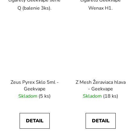
cigarety Geekvape série
cigaretu Geekvape
Q (balenie 3ks).
Wenax H1.
Zeus Pyrex Sklo 5ml -
Z Mesh Žeraviaca hlava
Geekvape
- Geekvape
Skladom
(5 ks)
Skladom
(18 ks)
DETAIL
DETAIL