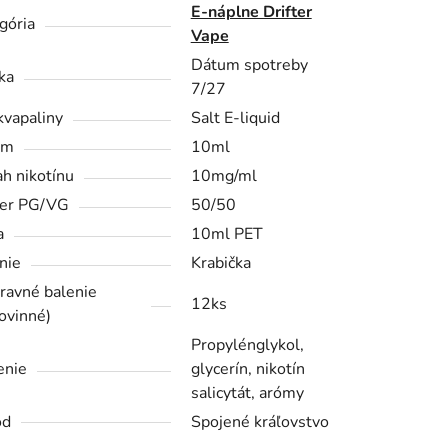
E-náplne Drifter
gória
Vape
Dátum spotreby
ka
7/27
kvapaliny
Salt E-liquid
em
10ml
h nikotínu
10mg/ml
er PG/VG
50/50
a
10ml PET
nie
Krabička
ravné balenie
12ks
ovinné)
Propylénglykol,
enie
glycerín, nikotín
salicytát, arómy
od
Spojené kráľovstvo