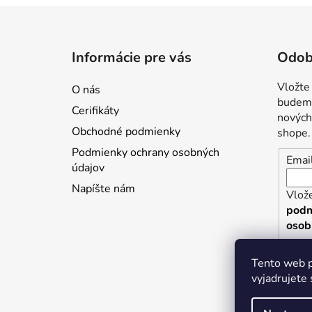
Z
á
Informácie pre vás
Odob
p
ä
Vložte
O nás
t
budeme
Cerifikáty
i
nových
Obchodné podmienky
shope.
e
Podmienky ochrany osobných
Emai
údajov
Napíšte nám
Vlože
podm
osob
P
Tento web p
vyjadrujete 