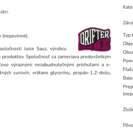
Kate
útri.
Záru
Typ 
y (nepovinné).
Obj
poločnosti Juice Sauz, výrobcu
Obsa
ch produktov. Spoločnosť sa zameriava predovšetkým
Pom
ťovo výraznými nezabudnuteľnými príchuťami a e-
Fľaš
ných surovín, vrátane glycerínu, propán-1,2-diolu,
Bale
Prep
(nep
Zlož
Pôv