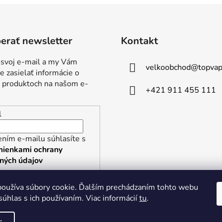
erať newsletter
Kontakt
 svoj e-mail a my Vám
velkoobchod
@
topvap
 zasielať informácie o
 produktoch na našom e-
+421 911 455 111
l
ním e-mailu súhlasíte s
ienkami ochrany
ných údajov
RIHLÁSIŤ SA
oužíva súbory cookie. Ďalším prechádzaním tohto webu
súhlas s ich používaním. Viac informácií
tu
.