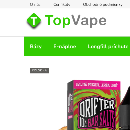
Prejsť
O nás
Cerifikáty
Obchodné podmienky
na
obsah
Bázy
E-náplne
Longfill príchute
KOLOK - A