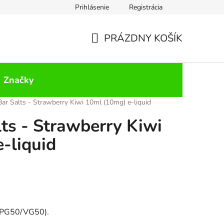
Prihlásenie
Registrácia
PRÁZDNY KOŠÍK
NÁKUPNÝ
KOŠÍK
Značky
 Bar Salts - Strawberry Kiwi 10ml (10mg) e-liquid
lts - Strawberry Kiwi
-liquid
(PG50/VG50).