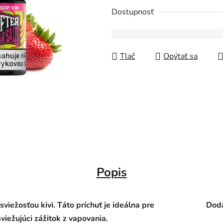
Dostupnosť
Tlač
Opýtať sa
Popis
viežosťou kivi. Táto príchuť je ideálna pre
Doda
viežujúci zážitok z vapovania.