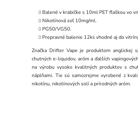
Balené v krabičke s 10ml PET fľaškou vo vn
Nikotínová soľ 10mg/ml.
PG50/VG50.
Prepravné balenie 12ks vhodné aj do vitrín
Značka Drifter Vape je produktom anglickej s
chutných e-liquidov, aróm a ďalších vapingový
na výrobu vysoko kvalitných produktov s chu
náplňami. Tie sú samozrejme vyrobené z kvalit
nikotínu, nikotínových solí a prírodných aróm.