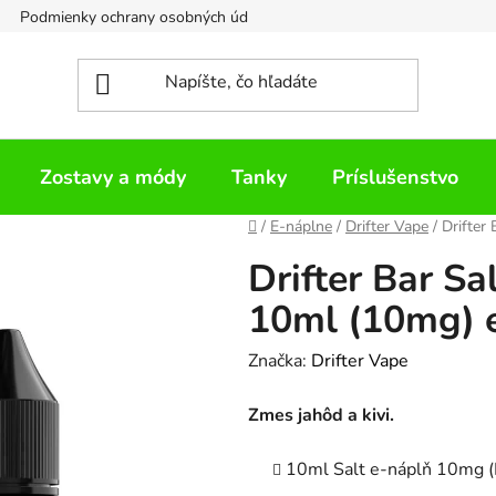
Podmienky ochrany osobných údajov
Napíšte nám
Zostavy a módy
Tanky
Príslušenstvo
Domov
/
E-náplne
/
Drifter Vape
/
Drifter
Drifter Bar Sa
10ml (10mg) e
Značka:
Drifter Vape
Zmes jahôd a kivi.
10ml Salt e-náplň 10mg 