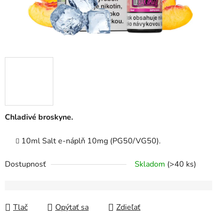
Chladivé broskyne.
10ml Salt e-náplň 10mg (PG50/VG50).
Dostupnosť
Skladom
(>40 ks)
Tlač
Opýtať sa
Zdieľať