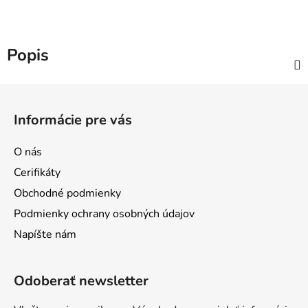
Popis
Z
á
Informácie pre vás
p
ä
O nás
t
Cerifikáty
i
Obchodné podmienky
e
Podmienky ochrany osobných údajov
Napíšte nám
Odoberať newsletter