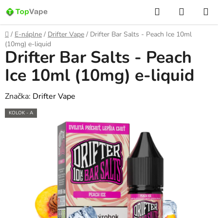
Prejsť
Hľadať
NÁKUP
na
KOŠÍK
obsah
Domov
/
E-náplne
/
Drifter Vape
/
Drifter Bar Salts - Peach Ice 10ml
(10mg) e-liquid
Drifter Bar Salts - Peach
Ice 10ml (10mg) e-liquid
Značka:
Drifter Vape
KOLOK - A