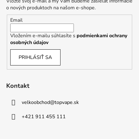
Vložte svoj e-mail a my Vám budeme zasielať informácie
o nových produktoch na našom e-shope.
Email
Vložením e-mailu súhlasíte s
podmienkami ochrany
osobných údajov
PRIHLÁSIŤ SA
Kontakt
velkoobchod
@
topvape.sk
+421 911 455 111