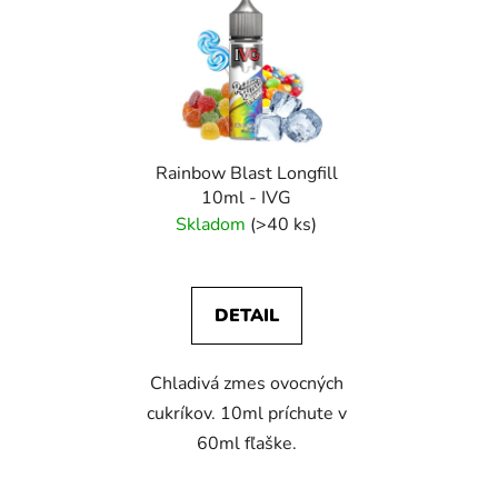
ý
p
p
r
i
o
s
d
p
u
r
k
Rainbow Blast Longfill
o
t
10ml - IVG
d
o
Skladom
(>40 ks)
u
v
k
t
DETAIL
o
v
Chladivá zmes ovocných
cukríkov. 10ml príchute v
60ml fľaške.