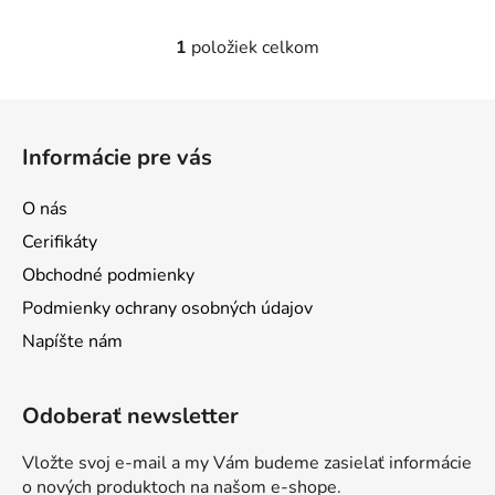
1
položiek celkom
O
v
l
Z
á
á
d
Informácie pre vás
p
a
ä
c
O nás
t
i
Cerifikáty
e
i
p
Obchodné podmienky
e
r
Podmienky ochrany osobných údajov
v
Napíšte nám
k
y
v
Odoberať newsletter
ý
p
Vložte svoj e-mail a my Vám budeme zasielať informácie
i
o nových produktoch na našom e-shope.