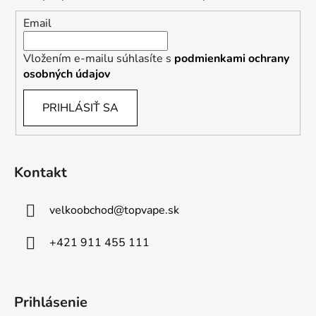
s
u
Email
Vložením e-mailu súhlasíte s
podmienkami ochrany
osobných údajov
PRIHLÁSIŤ SA
Kontakt
velkoobchod
@
topvape.sk
+421 911 455 111
Prihlásenie