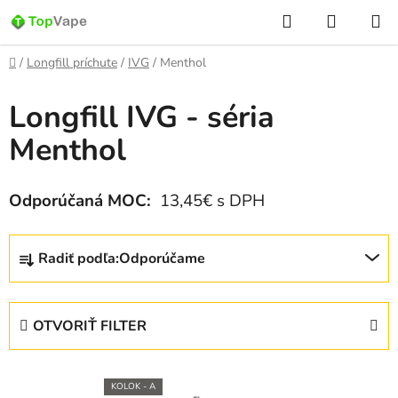
Prejsť
Hľadať
NÁKUP
na
KOŠÍK
obsah
Domov
/
Longfill príchute
/
IVG
/
Menthol
Longfill IVG - séria
Menthol
Odporúčaná MOC:
13,45€ s DPH
R
Radiť podľa:
Odporúčame
a
d
e
OTVORIŤ FILTER
n
i
V
e
KOLOK - A