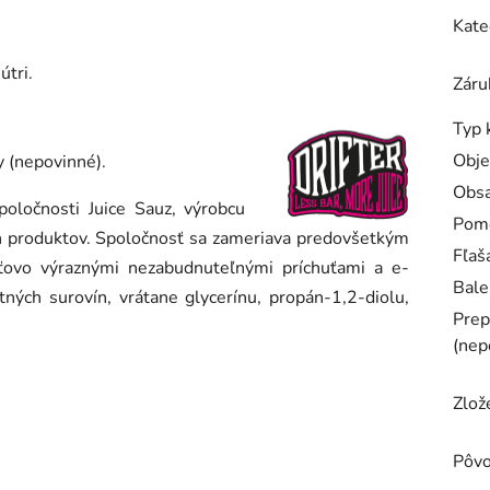
Kate
útri.
Záru
Typ 
Obj
y (nepovinné).
Obsa
poločnosti Juice Sauz, výrobcu
Pom
ch produktov. Spoločnosť sa zameriava predovšetkým
Fľaš
ťovo výraznými nezabudnuteľnými príchuťami a e-
Bale
ných surovín, vrátane glycerínu, propán-1,2-diolu,
Prep
(nep
Zlož
Pôv