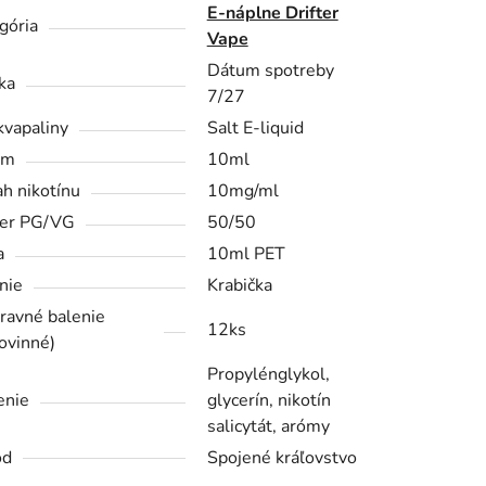
E-náplne Drifter
gória
Vape
Dátum spotreby
ka
7/27
kvapaliny
Salt E-liquid
em
10ml
h nikotínu
10mg/ml
er PG/VG
50/50
a
10ml PET
nie
Krabička
ravné balenie
12ks
ovinné)
Propylénglykol,
enie
glycerín, nikotín
salicytát, arómy
od
Spojené kráľovstvo