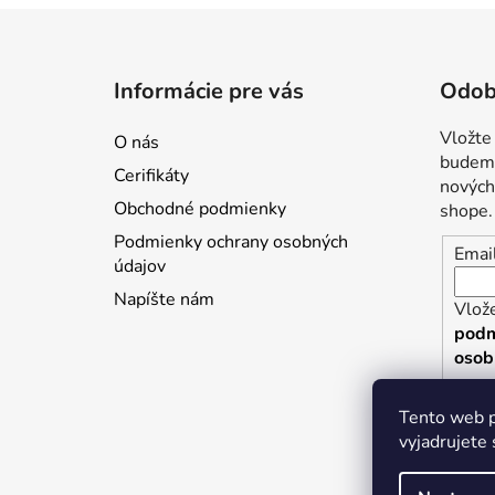
Z
á
Informácie pre vás
Odob
p
ä
Vložte
O nás
t
budeme
Cerifikáty
i
nových
Obchodné podmienky
shope.
e
Podmienky ochrany osobných
Emai
údajov
Napíšte nám
Vlože
podm
osob
P
Tento web p
vyjadrujete 