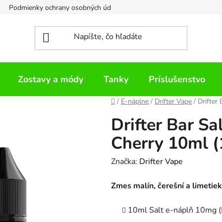
Podmienky ochrany osobných údajov
Napíšte nám
Zostavy a módy
Tanky
Príslušenstvo
Domov
/
E-náplne
/
Drifter Vape
/
Drifter
Drifter Bar Sa
Cherry 10ml (
Značka:
Drifter Vape
Zmes malín, čerešní a limetiek
10ml Salt e-náplň 10mg 