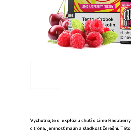
Vychutnajte si explóziu chutí s Lime Raspberry
citróna, jemnosť malín a sladkosť čerešní. Tát