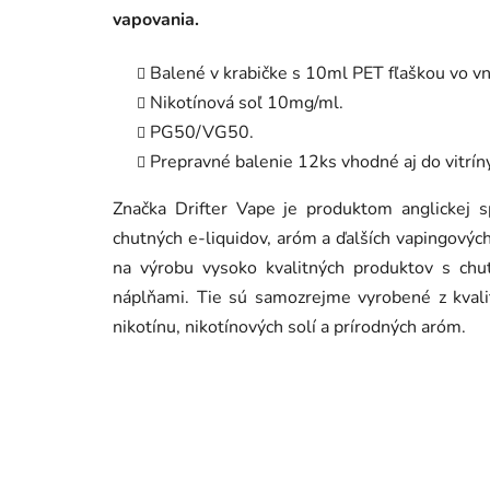
vapovania.
Balené v krabičke s 10ml PET fľaškou vo vn
Nikotínová soľ 10mg/ml.
PG50/VG50.
Prepravné balenie 12ks vhodné aj do vitrín
Značka Drifter Vape je produktom anglickej s
chutných e-liquidov, aróm a ďalších vapingový
na výrobu vysoko kvalitných produktov s chu
náplňami. Tie sú samozrejme vyrobené z kvalit
nikotínu, nikotínových solí a prírodných aróm.