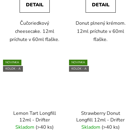
DETAIL
DETAIL
Čučoriedkový
Donut plnený krémom.
cheesecake. 12ml
12ml príchute v 60ml
príchute v 60ml fľaške.
fľaške.
NOVINKA
NOVINKA
KOLOK - A
KOLOK - A
Lemon Tart Longfill
Strawberry Donut
12ml - Drifter
Longfill 12ml - Drifter
Skladom
(>40 ks)
Skladom
(>40 ks)