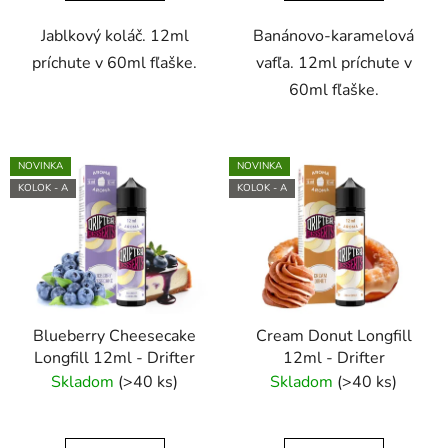
v
Jablkový koláč. 12ml
Banánovo-karamelová
príchute v 60ml fľaške.
vafľa. 12ml príchute v
60ml fľaške.
NOVINKA
NOVINKA
KOLOK - A
KOLOK - A
Blueberry Cheesecake
Cream Donut Longfill
Longfill 12ml - Drifter
12ml - Drifter
Skladom
(>40 ks)
Skladom
(>40 ks)