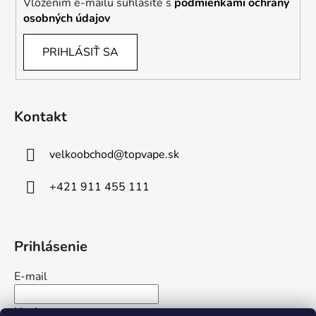
Vložením e-mailu súhlasíte s
podmienkami ochrany
osobných údajov
PRIHLÁSIŤ SA
Kontakt
velkoobchod
@
topvape.sk
+421 911 455 111
Prihlásenie
E-mail
Heslo