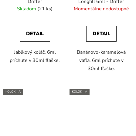
Drifter
Longfill 6ml - Drifter
Skladom
(21 ks)
Momentálne nedostupné
DETAIL
DETAIL
Jablkový koláč. 6ml
Banánovo-karamelová
príchute v 30ml fľaške.
vafľa. 6ml príchute v
30ml fľaške.
KOLOK - A
KOLOK - A