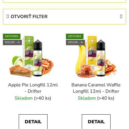
d
e
OTVORIŤ FILTER
n
i
V
e
NOVINKA
NOVINKA
ý
p
KOLOK - A
KOLOK - A
p
r
i
o
s
d
p
u
r
k
Apple Pie Longfill 12ml
Banana Caramel Waffle
o
t
- Drifter
Longfill 12ml - Drifter
d
o
Skladom
(>40 ks)
Skladom
(>40 ks)
u
v
k
t
DETAIL
DETAIL
o