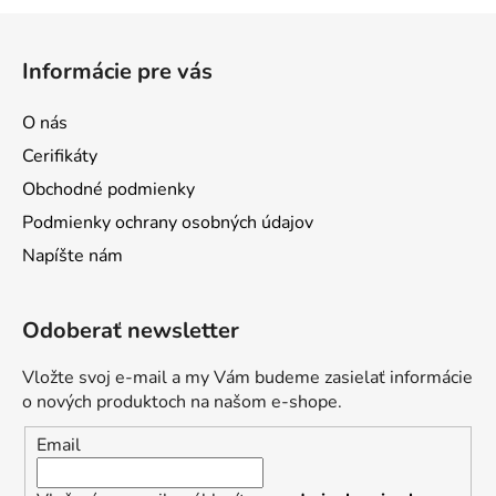
l
Z
á
á
d
Informácie pre vás
p
a
ä
c
O nás
t
i
Cerifikáty
e
i
p
Obchodné podmienky
e
r
Podmienky ochrany osobných údajov
v
Napíšte nám
k
y
v
Odoberať newsletter
ý
p
Vložte svoj e-mail a my Vám budeme zasielať informácie
i
o nových produktoch na našom e-shope.
s
u
Email