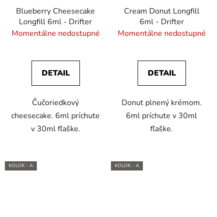
Blueberry Cheesecake
Cream Donut Longfill
Longfill 6ml - Drifter
6ml - Drifter
Momentálne nedostupné
Momentálne nedostupné
DETAIL
DETAIL
Čučoriedkový
Donut plnený krémom.
cheesecake. 6ml príchute
6ml príchute v 30ml
v 30ml fľaške.
fľaške.
KOLOK - A
KOLOK - A