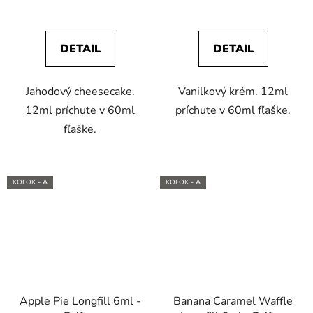
DETAIL
DETAIL
Jahodový cheesecake.
Vanilkový krém. 12ml
12ml príchute v 60ml
príchute v 60ml fľaške.
fľaške.
KOLOK - A
KOLOK - A
Apple Pie Longfill 6ml -
Banana Caramel Waffle