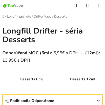
Prejsť
Hľadať
NÁKUP
na
KOŠÍK
obsah
Domov
/
Longfill príchute
/
Drifter Vape
/
Desserts
Longfill Drifter - séria
Desserts
Odporúčaná MOC (6ml):
6,95€ s DPH -
(12ml):
13,95€ s DPH
Desserts 6ml
Desserts 12ml
R
Radiť podľa:
Odporúčame
a