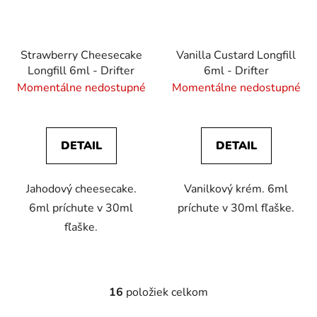
Strawberry Cheesecake
Vanilla Custard Longfill
Longfill 6ml - Drifter
6ml - Drifter
Momentálne nedostupné
Momentálne nedostupné
DETAIL
DETAIL
Jahodový cheesecake.
Vanilkový krém. 6ml
6ml príchute v 30ml
príchute v 30ml fľaške.
fľaške.
16
položiek celkom
O
v