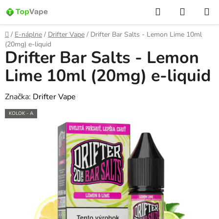
Prejsť
Hľadať
NÁKUP
na
KOŠÍK
obsah
Domov
/
E-náplne
/
Drifter Vape
/
Drifter Bar Salts - Lemon Lime 10ml
(20mg) e-liquid
Drifter Bar Salts - Lemon
Lime 10ml (20mg) e-liquid
Značka:
Drifter Vape
KOLOK - A