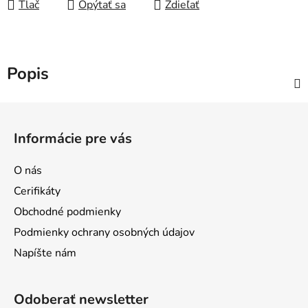
Tlač
Opýtať sa
Zdieľať
Popis
Z
á
Informácie pre vás
p
ä
O nás
t
Cerifikáty
i
Obchodné podmienky
e
Podmienky ochrany osobných údajov
Napíšte nám
Odoberať newsletter