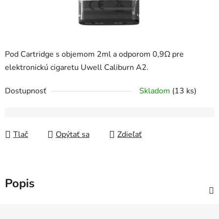
Pod Cartridge s objemom 2ml a odporom 0,9Ω pre
elektronickú cigaretu Uwell Caliburn A2.
Dostupnosť
Skladom
(13 ks)
Tlač
Opýtať sa
Zdieľať
Popis
Z