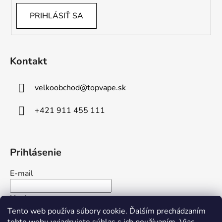
PRIHLÁSIŤ SA
Kontakt
velkoobchod
@
topvape.sk
+421 911 455 111
Prihlásenie
E-mail
Heslo
Tento web používa súbory cookie. Ďalším prechádzaním