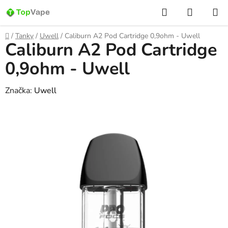
Prejsť
Hľadať
NÁKUP
na
KOŠÍK
obsah
Domov
/
Tanky
/
Uwell
/
Caliburn A2 Pod Cartridge 0,9ohm - Uwell
Caliburn A2 Pod Cartridge
0,9ohm - Uwell
Značka:
Uwell