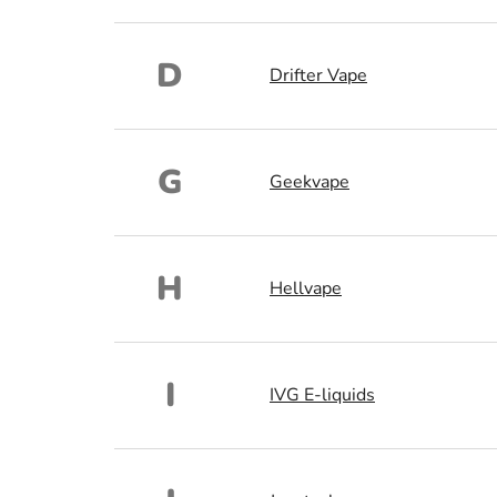
D
Drifter Vape
G
Geekvape
H
Hellvape
I
IVG E-liquids