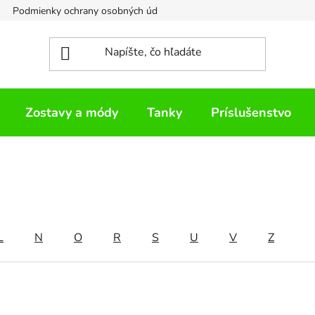
Podmienky ochrany osobných údajov
Napíšte nám
Zostavy a módy
Tanky
Príslušenstvo
L
N
O
R
S
U
V
Z