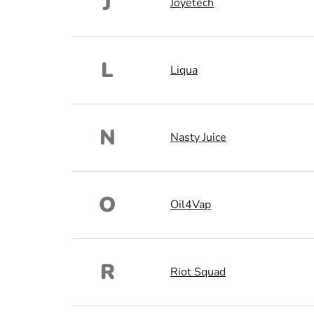
J
Joyetech
L
Liqua
N
Nasty Juice
O
Oil4Vap
R
Riot Squad