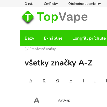
Prejsť
O nás
Cerifikáty
Obchodné podmienky
na
obsah
Bázy
E-náplne
Longfill príchute
Domov
/
Predávané značky
všetky značky A-Z
A
D
G
H
I
J
A
ArtVap