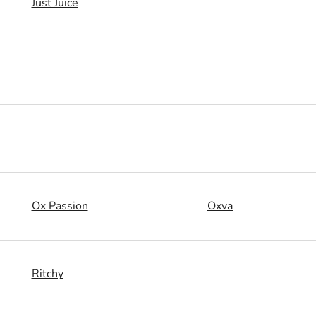
Just Juice
Ox Passion
Oxva
Ritchy