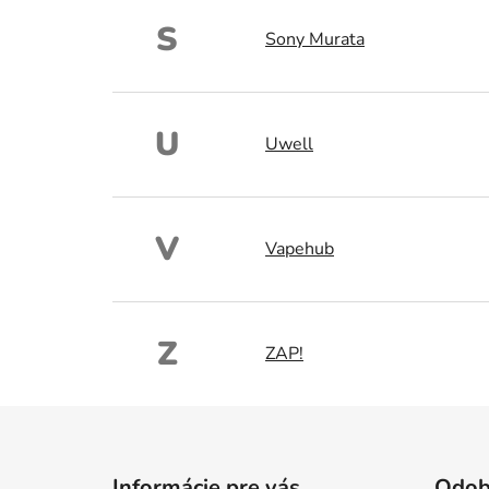
S
Sony Murata
U
Uwell
V
Vapehub
Z
ZAP!
Z
á
Informácie pre vás
Odob