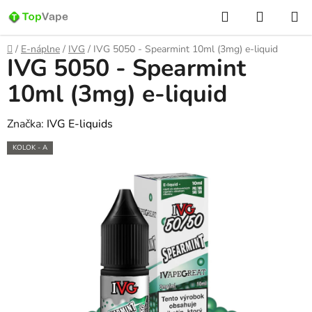
Prejsť
Hľadať
NÁKUP
na
KOŠÍK
obsah
Domov
/
E-náplne
/
IVG
/
IVG 5050 - Spearmint 10ml (3mg) e-liquid
IVG 5050 - Spearmint
10ml (3mg) e-liquid
Značka:
IVG E-liquids
KOLOK - A