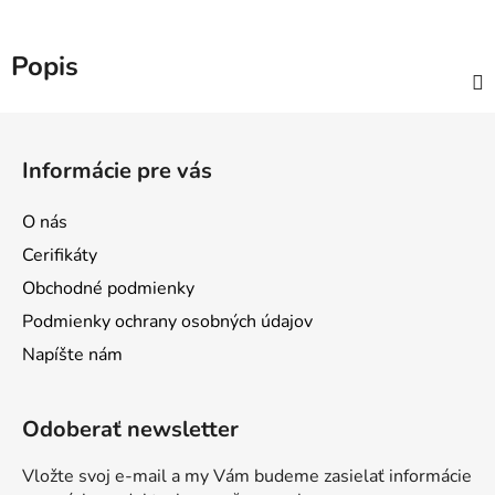
Popis
Z
á
Informácie pre vás
p
ä
O nás
t
Cerifikáty
i
Obchodné podmienky
e
Podmienky ochrany osobných údajov
Napíšte nám
Odoberať newsletter
Vložte svoj e-mail a my Vám budeme zasielať informácie