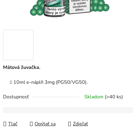
Mätová žuvačka.
10ml e-náplň 3mg (PG50/VG50).
Dostupnosť
Skladom
(>40 ks)
Tlač
Opýtať sa
Zdieľať