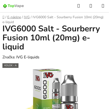
Prejsť
Hľadať
NÁKUP
na
KOŠÍK
obsah
Domov
/
E-náplne
/
IVG
/
IVG6000 Salt - Sourberry Fusion 10ml (20mg)
e-liquid
IVG6000 Salt - Sourberry
Fusion 10ml (20mg) e-
liquid
Značka:
IVG E-liquids
KOLOK - A