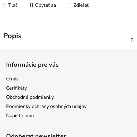
Tlač
Opýtať sa
Zdieľať
Popis
Z
á
Informácie pre vás
p
ä
O nás
t
Cerifikáty
i
Obchodné podmienky
e
Podmienky ochrany osobných údajov
Napíšte nám
Odoberať newsletter