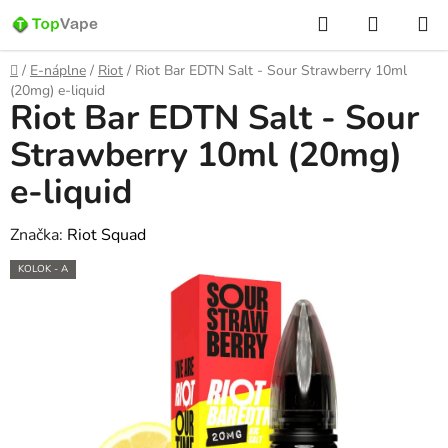
Prejsť
Hľadať
NÁKUP
na
KOŠÍK
obsah
Domov
/
E-náplne
/
Riot
/
Riot Bar EDTN Salt - Sour Strawberry 10ml
(20mg) e-liquid
Riot Bar EDTN Salt - Sour
Strawberry 10ml (20mg)
e-liquid
Značka:
Riot Squad
KOLOK - A