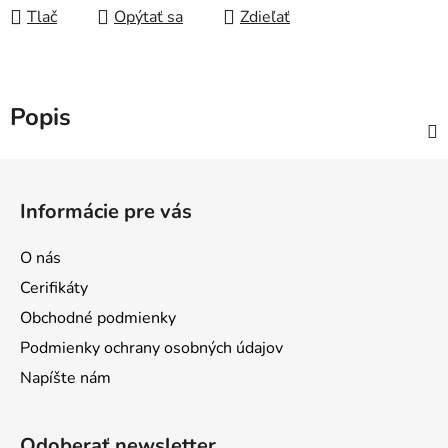
Tlač
Opýtať sa
Zdieľať
Popis
Z
á
Informácie pre vás
p
ä
O nás
t
Cerifikáty
i
Obchodné podmienky
e
Podmienky ochrany osobných údajov
Napíšte nám
Odoberať newsletter