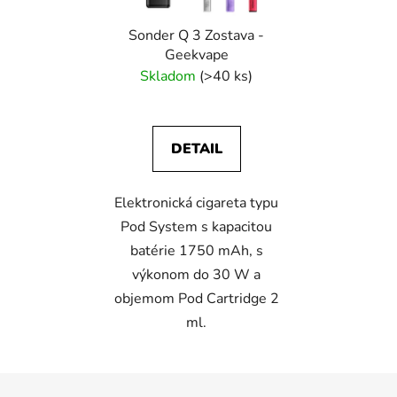
Sonder Q 3 Zostava -
Geekvape
Skladom
(>40 ks)
DETAIL
Elektronická cigareta typu
Pod System s kapacitou
batérie 1750 mAh, s
výkonom do 30 W a
objemom Pod Cartridge 2
ml.
Z