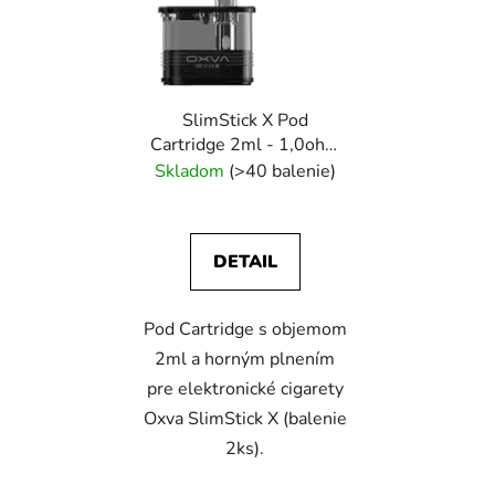
SlimStick X Pod
Cartridge 2ml - 1,0ohm
(bal. 2ks) - Oxva
Skladom
(>40 balenie)
DETAIL
Pod Cartridge s objemom
2ml a horným plnením
pre elektronické cigarety
Oxva SlimStick X (balenie
2ks).