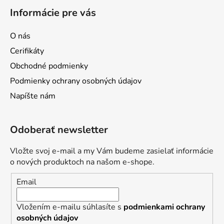
á
Informácie pre vás
p
ä
O nás
t
Cerifikáty
i
Obchodné podmienky
e
Podmienky ochrany osobných údajov
Napíšte nám
Odoberať newsletter
Vložte svoj e-mail a my Vám budeme zasielať informácie
o nových produktoch na našom e-shope.
Email
Vložením e-mailu súhlasíte s
podmienkami ochrany
osobných údajov