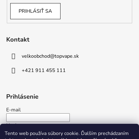
PRIHLÁSIŤ SA
Kontakt
velkoobchod
@
topvape.sk
+421 911 455 111
Prihlásenie
E-mail
Heslo
Tento web používa súbory cookie. Ďalším prechádzaním