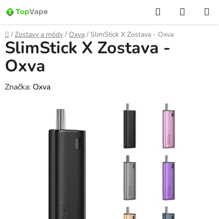
Prejsť
Hľadať
NÁKUP
na
KOŠÍK
obsah
Domov
/
Zostavy a módy
/
Oxva
/
SlimStick X Zostava - Oxva
SlimStick X Zostava -
Oxva
Značka:
Oxva