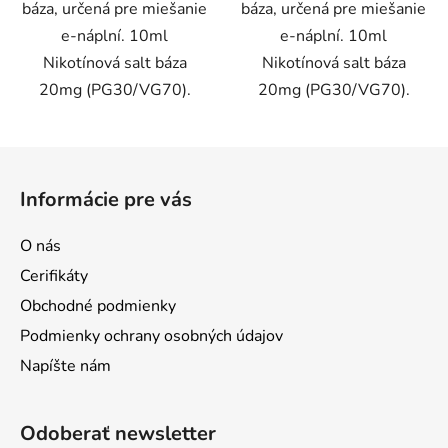
báza, určená pre miešanie
báza, určená pre miešanie
e-náplní. 10ml
e-náplní. 10ml
Nikotínová salt báza
Nikotínová salt báza
20mg (PG30/VG70).
20mg (PG30/VG70).
Z
á
Informácie pre vás
p
ä
O nás
t
Cerifikáty
i
Obchodné podmienky
e
Podmienky ochrany osobných údajov
Napíšte nám
Odoberať newsletter