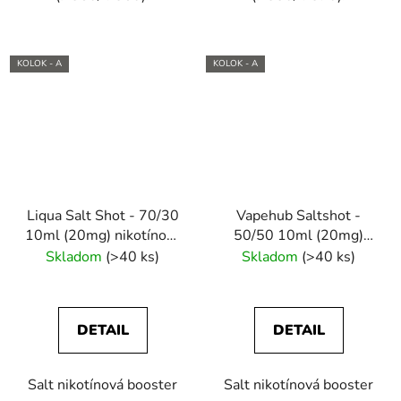
KOLOK - A
KOLOK - A
Liqua Salt Shot - 70/30
Vapehub Saltshot -
10ml (20mg) nikotínový
50/50 10ml (20mg)
booster
nikotínový booster
Skladom
(>40 ks)
Skladom
(>40 ks)
DETAIL
DETAIL
Salt nikotínová booster
Salt nikotínová booster