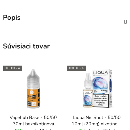
Popis
Súvisiaci tovar
KOLOK - A
KOLOK - A
Vapehub Base - 50/50
Liqua Nic Shot - 50/50
30ml beznikotínová
10ml (20mg) nikotínový