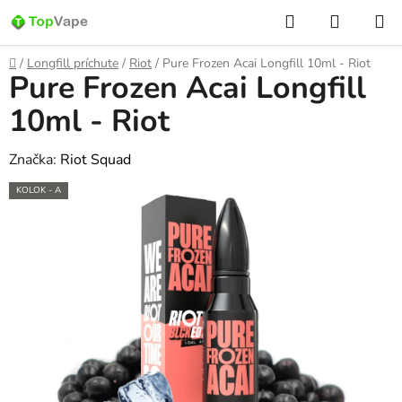
Prejsť
Hľadať
NÁKUP
na
KOŠÍK
obsah
Domov
/
Longfill príchute
/
Riot
/
Pure Frozen Acai Longfill 10ml - Riot
Pure Frozen Acai Longfill
10ml - Riot
Značka:
Riot Squad
KOLOK - A