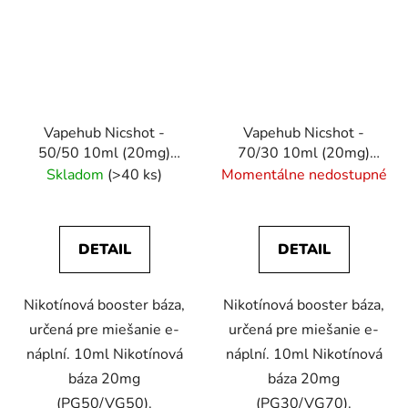
Vapehub Nicshot -
Vapehub Nicshot -
50/50 10ml (20mg)
70/30 10ml (20mg)
nikotínový booster
nikotínový booster
Skladom
(>40 ks)
Momentálne nedostupné
DETAIL
DETAIL
Nikotínová booster báza,
Nikotínová booster báza,
určená pre miešanie e-
určená pre miešanie e-
náplní. 10ml Nikotínová
náplní. 10ml Nikotínová
báza 20mg
báza 20mg
(PG50/VG50).
(PG30/VG70).