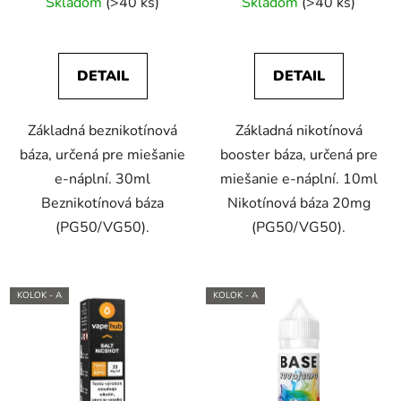
báza
booster
Skladom
(>40 ks)
Skladom
(>40 ks)
DETAIL
DETAIL
Základná beznikotínová
Základná nikotínová
báza, určená pre miešanie
booster báza, určená pre
e-náplní. 30ml
miešanie e-náplní. 10ml
Beznikotínová báza
Nikotínová báza 20mg
(PG50/VG50).
(PG50/VG50).
KOLOK - A
KOLOK - A