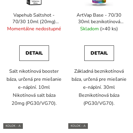
Vapehub Saltshot -
ArtVap Base - 70/30
70/30 10ml (20mg)
30ml beznikotínová
nikotínový booster
báza
Momentálne nedostupné
Skladom
(>40 ks)
DETAIL
DETAIL
Salt nikotínová booster
Základná beznikotínová
báza, určená pre miešanie
báza, určená pre miešanie
e-náplní. 10ml
e-náplní. 30ml
Nikotínová salt báza
Beznikotínová báza
20mg (PG30/VG70).
(PG30/VG70).
KOLOK - A
KOLOK - A