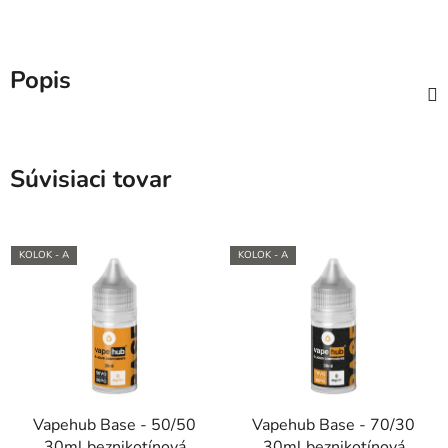
Popis
Súvisiaci tovar
KOLOK - A
KOLOK - A
Vapehub Base - 50/50
Vapehub Base - 70/30
30ml beznikotínová
30ml beznikotínová