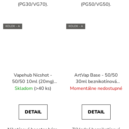
(PG30/VG70).
(PG50/VG50).
KOLOK - A
KOLOK - A
Vapehub Nicshot -
ArtVap Base - 50/50
50/50 10ml (20mg)
30ml beznikotínová
nikotínový booster
báza
Skladom
(>40 ks)
Momentálne nedostupné
DETAIL
DETAIL