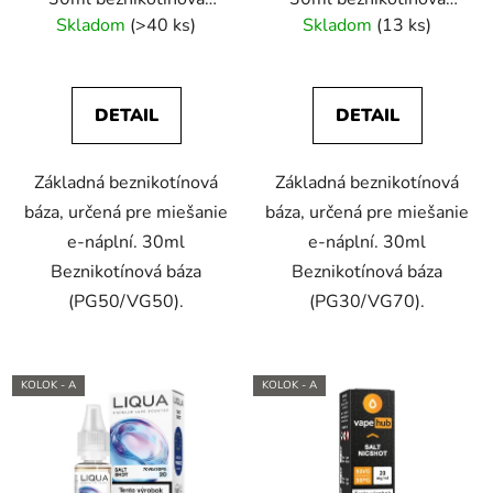
báza
báza
Skladom
(>40 ks)
Skladom
(13 ks)
DETAIL
DETAIL
Základná beznikotínová
Základná beznikotínová
báza, určená pre miešanie
báza, určená pre miešanie
e-náplní. 30ml
e-náplní. 30ml
Beznikotínová báza
Beznikotínová báza
(PG50/VG50).
(PG30/VG70).
KOLOK - A
KOLOK - A