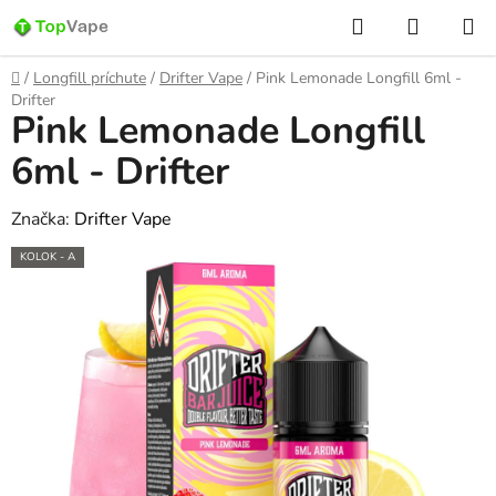
Prejsť
Hľadať
NÁKUP
na
KOŠÍK
obsah
Domov
/
Longfill príchute
/
Drifter Vape
/
Pink Lemonade Longfill 6ml -
Drifter
Pink Lemonade Longfill
6ml - Drifter
Značka:
Drifter Vape
KOLOK - A