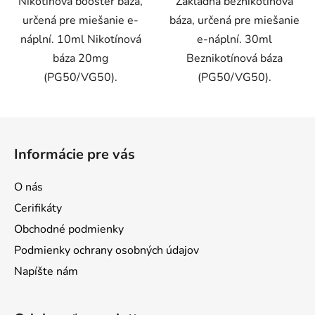
Nikotínová booster báza,
Základná beznikotínová
určená pre miešanie e-
báza, určená pre miešanie
náplní. 10ml Nikotínová
e-náplní. 30ml
báza 20mg
Beznikotínová báza
(PG50/VG50).
(PG50/VG50).
Z
á
Informácie pre vás
p
ä
O nás
t
Cerifikáty
i
Obchodné podmienky
e
Podmienky ochrany osobných údajov
Napíšte nám