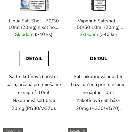
Liqua Salt Shot - 70/30
Vapehub Saltshot -
10ml (20mg) nikotínový
50/50 10ml (20mg)
booster
nikotínový booster
Skladom
(>40 ks)
Skladom
(>40 ks)
DETAIL
DETAIL
Salt nikotínová booster
Salt nikotínová booster
báza, určená pre miešanie
báza, určená pre miešanie
e-náplní. 10ml
e-náplní. 10ml
Nikotínová salt báza
Nikotínová salt báza
20mg (PG30/VG70).
20mg (PG30/VG70).
KOLOK - A
KOLOK - A