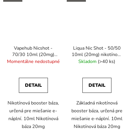
Vapehub Nicshot -
Liqua Nic Shot - 50/50
70/30 10ml (20mg)
10ml (20mg) nikotínový
nikotínový booster
booster
Momentálne nedostupné
Skladom
(>40 ks)
DETAIL
DETAIL
Nikotínová booster báza,
Základná nikotínová
určená pre miešanie e-
booster báza, určená pre
náplní. 10ml Nikotínová
miešanie e-náplní. 10ml
báza 20mg
Nikotínová báza 20mg