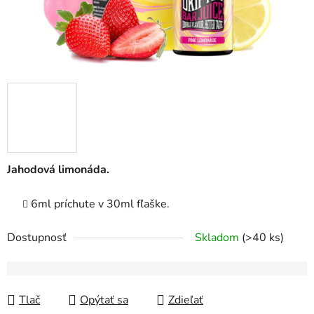
Jahodová limonáda.
6ml príchute v 30ml fľaške.
Dostupnosť
Skladom
(>40 ks)
Tlač
Opýtať sa
Zdieľať