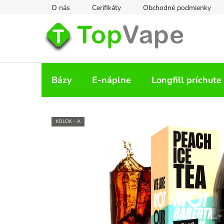
Prejsť
O nás
Cerifikáty
Obchodné podmienky
na
obsah
Bázy
E-náplne
Longfill príchute
KOLOK - A