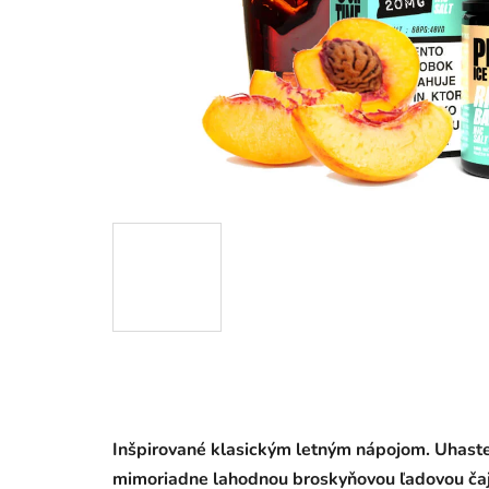
Inšpirované klasickým letným nápojom. Uhaste
mimoriadne lahodnou broskyňovou ľadovou ča