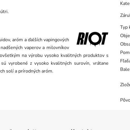
Kate
útri.
Záru
Typ 
Obj
uidov, aróm a ďalších vapingových
Obsa
 nadšených vaperov a milovníkov
Pom
dovšetkým na výrobu vysoko kvalitných produktov s
Fľaš
sú vyrobené z vysoko kvalitných surovín, vrátane
Bale
ých solí a prírodných aróm.
Zlož
Pôv