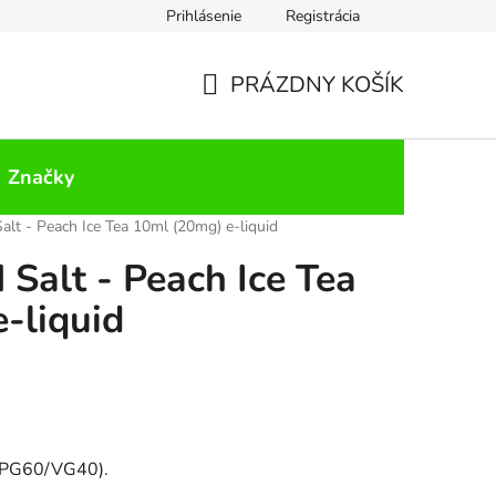
Prihlásenie
Registrácia
PRÁZDNY KOŠÍK
NÁKUPNÝ
KOŠÍK
Značky
alt - Peach Ice Tea 10ml (20mg) e-liquid
 Salt - Peach Ice Tea
-liquid
(PG60/VG40).