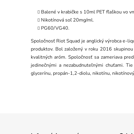
Balené v krabičke s 10ml PET fľaškou vo vn
Nikotínová soľ 20mg/ml.
PG60/VG40.
Spoločnosť Riot Squad je anglický výrobca e-liq
produktov. Bol založený v roku 2016 skupinou
kvalitných aróm. Spoločnosť sa zameriava pre
jedinečnými a nezabudnuteľnými chuťami. Tie 
glycerínu, propán-1,2-diolu, nikotínu, nikotínov
Z
á