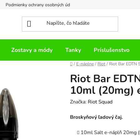
Podmienky ochrany osobných údajov
Napíšte nám
Zostavy a módy
Tanky
Príslušenstvo
Domov
/
E-náplne
/
Riot
/
Riot Bar EDTN S
Riot Bar EDTN
10ml (20mg) e
Značka:
Riot Squad
Broskyňový ľadový čaj.
10ml Salt e-náplň 20mg 