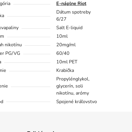
gória
E-náplne Riot
Dátum spotreby
ka
6/27
kvapaliny
Salt E-liquid
em
10ml
h nikotínu
20mg/ml
er PG/VG
60/40
a
10ml PET
nie
Krabička
Propylénglykol,
enie
glycerín, soli
nikotínu, arómy
od
Spojené kráľovstvo