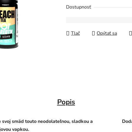
Dostupnosť
Tlač
Opýtať sa
Popis
 svoj smäd touto neodolateľnou, sladkou a
Doda
jovou vapkou.