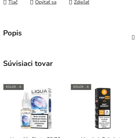
Tlač
Opýtať sa
Zdieľať
Popis
Súvisiaci tovar
KOLOK - A
KOLOK - A