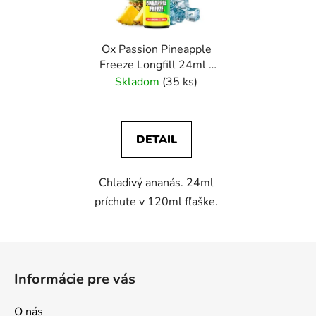
Ox Passion Pineapple
Freeze Longfill 24ml -
Oxva
Skladom
(35 ks)
DETAIL
Chladivý ananás. 24ml
príchute v 120ml fľaške.
Z
á
Informácie pre vás
p
ä
O nás