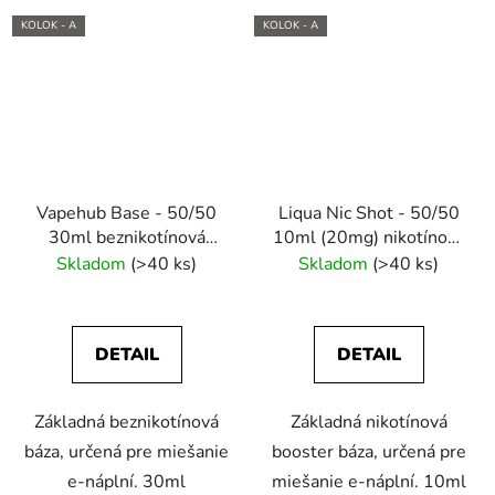
KOLOK - A
KOLOK - A
Vapehub Base - 50/50
Liqua Nic Shot - 50/50
30ml beznikotínová
10ml (20mg) nikotínový
báza
booster
Skladom
(>40 ks)
Skladom
(>40 ks)
DETAIL
DETAIL
Základná beznikotínová
Základná nikotínová
báza, určená pre miešanie
booster báza, určená pre
e-náplní. 30ml
miešanie e-náplní. 10ml