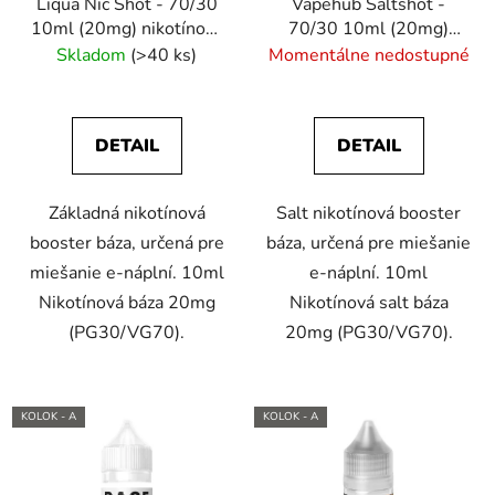
Liqua Nic Shot - 70/30
Vapehub Saltshot -
10ml (20mg) nikotínový
70/30 10ml (20mg)
booster
nikotínový booster
Skladom
(>40 ks)
Momentálne nedostupné
DETAIL
DETAIL
Základná nikotínová
Salt nikotínová booster
booster báza, určená pre
báza, určená pre miešanie
miešanie e-náplní. 10ml
e-náplní. 10ml
Nikotínová báza 20mg
Nikotínová salt báza
(PG30/VG70).
20mg (PG30/VG70).
KOLOK - A
KOLOK - A