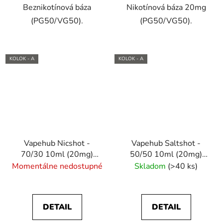
Beznikotínová báza
Nikotínová báza 20mg
(PG50/VG50).
(PG50/VG50).
KOLOK - A
KOLOK - A
Vapehub Nicshot -
Vapehub Saltshot -
70/30 10ml (20mg)
50/50 10ml (20mg)
nikotínový booster
nikotínový booster
Momentálne nedostupné
Skladom
(>40 ks)
DETAIL
DETAIL