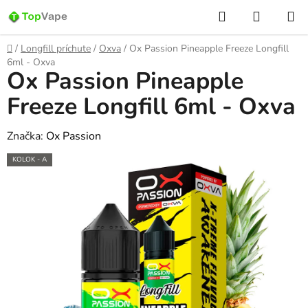
Prejsť
Hľadať
NÁKUP
na
KOŠÍK
obsah
Domov
/
Longfill príchute
/
Oxva
/
Ox Passion Pineapple Freeze Longfill
6ml - Oxva
Ox Passion Pineapple
Freeze Longfill 6ml - Oxva
Značka:
Ox Passion
KOLOK - A