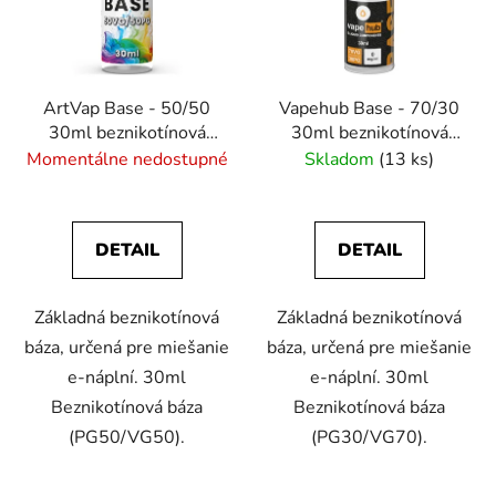
ArtVap Base - 50/50
Vapehub Base - 70/30
30ml beznikotínová
30ml beznikotínová
báza
báza
Momentálne nedostupné
Skladom
(13 ks)
DETAIL
DETAIL
Základná beznikotínová
Základná beznikotínová
báza, určená pre miešanie
báza, určená pre miešanie
e-náplní. 30ml
e-náplní. 30ml
Beznikotínová báza
Beznikotínová báza
(PG50/VG50).
(PG30/VG70).