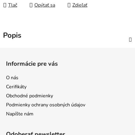
Tlač
Opýtať sa
Zdieľať
Popis
Z
á
Informácie pre vás
p
ä
O nás
t
Cerifikáty
i
Obchodné podmienky
e
Podmienky ochrany osobných údajov
Napíšte nám
Odoberať newsletter