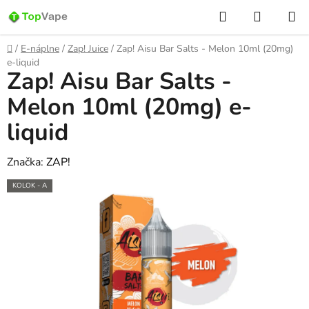
Prejsť
Hľadať
NÁKUP
na
KOŠÍK
obsah
Domov
/
E-náplne
/
Zap! Juice
/
Zap! Aisu Bar Salts - Melon 10ml (20mg)
e-liquid
Zap! Aisu Bar Salts -
Melon 10ml (20mg) e-
liquid
Značka:
ZAP!
KOLOK - A