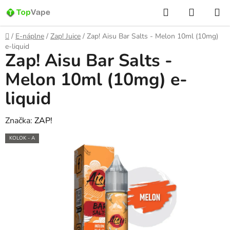
Prejsť
Hľadať
NÁKUP
na
KOŠÍK
obsah
Domov
/
E-náplne
/
Zap! Juice
/
Zap! Aisu Bar Salts - Melon 10ml (10mg)
e-liquid
Zap! Aisu Bar Salts -
Melon 10ml (10mg) e-
liquid
Značka:
ZAP!
KOLOK - A