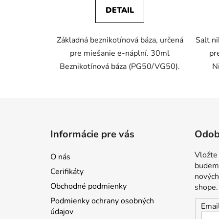
DETAIL
Základná beznikotínová báza, určená
Salt n
pre miešanie e-náplní. 30ml
pr
Beznikotínová báza (PG50/VG50).
N
Z
á
Informácie pre vás
Odob
p
ä
Vložte
O nás
t
budeme
Cerifikáty
i
nových
Obchodné podmienky
shope.
e
Podmienky ochrany osobných
Emai
údajov