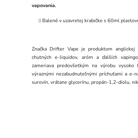
vapovania.
Balené v uzavretej krabičke s 60ml plastov
Značka Drifter Vape je produktom anglickej 
chutných e-liquidov, aróm a ďalších vaping
zameriava predovšetkým na výrobu vysoko k
výraznými nezabudnuteľnými príchuťami a e-n
surovín, vrátane glycerínu, propán-1,2-diolu, ni