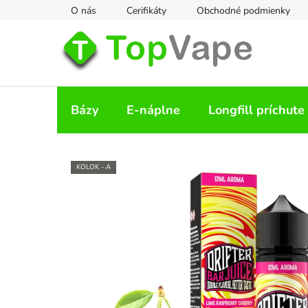
Prejsť
O nás
Cerifikáty
Obchodné podmienky
na
obsah
Bázy
E-náplne
Longfill príchute
KOLOK - A