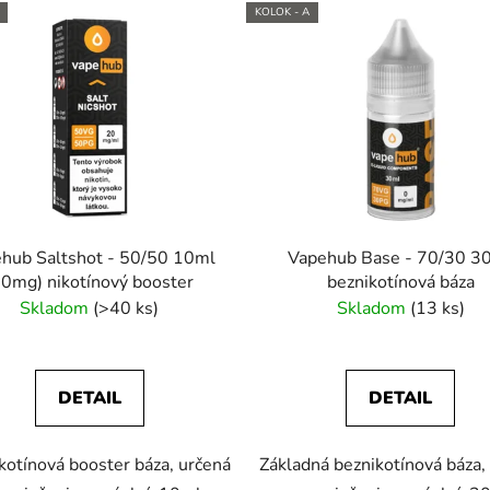
KOLOK - A
hub Saltshot - 50/50 10ml
Vapehub Base - 70/30 3
20mg) nikotínový booster
beznikotínová báza
Skladom
(>40 ks)
Skladom
(13 ks)
DETAIL
DETAIL
ikotínová booster báza, určená
Základná beznikotínová báza,