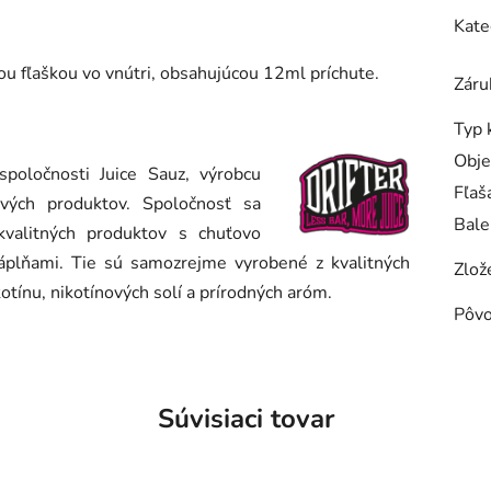
Kate
ou fľaškou vo vnútri, obsahujúcou 12ml príchute.
Záru
Typ 
Obj
spoločnosti Juice Sauz, výrobcu
Fľaš
ových produktov. Spoločnosť sa
Bale
valitných produktov s chuťovo
áplňami. Tie sú samozrejme vyrobené z kvalitných
Zlož
kotínu, nikotínových solí a prírodných aróm.
Pôv
Súvisiaci tovar