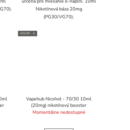
0ml
určená pre miešanie e-náplní. 10ml
VG70).
Nikotínová báza 20mg
(PG30/VG70).
KOLOK - A
10ml
Vapehub Nicshot - 70/30 10ml
er
(20mg) nikotínový booster
Momentálne nedostupné