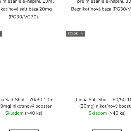
e miešanie e-náplní. 10ml
pre miešanie e-náplní. 3
ikotínová salt báza 20mg
Beznikotínová báza (PG30/
(PG30/VG70).
KOLOK - A
ua Salt Shot - 70/30 10ml
Liqua Salt Shot - 50/50 
20mg) nikotínový booster
(20mg) nikotínový boost
Skladom
(>40 ks)
Skladom
(>40 ks)