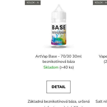
KOLOK - A
KOLOK - A
ArtVap Base - 70/30 30ml
Vape
beznikotínová báza
(
Skladom
(>40 ks)
DETAIL
Základná beznikotínová báza, určená
Salt n