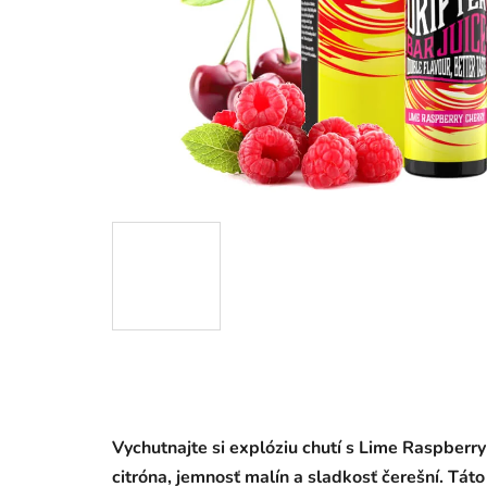
Vychutnajte si explóziu chutí s Lime Raspberry
citróna, jemnosť malín a sladkosť čerešní. Tát