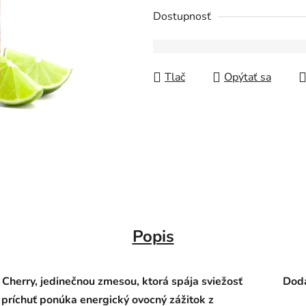
Dostupnosť
Tlač
Opýtať sa
Popis
 Cherry, jedinečnou zmesou, ktorá spája sviežosť
Doda
o príchuť ponúka energický ovocný zážitok z