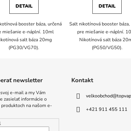
DETAIL
DETAIL
ikotínová booster báza, určená
Salt nikotínová booster báza,
e miešanie e-náplní. 10ml
pre miešanie e-náplní. 1
ikotínová salt báza 20mg
Nikotínová salt báza 20
(PG30/VG70).
(PG50/VG50).
erať newsletter
Kontakt
 svoj e-mail a my Vám
velkoobchod
@
topvap
 zasielať informácie o
 produktoch na našom e-
+421 911 455 111
l