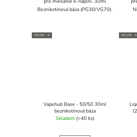
pre miešanie e-náplní. 30ml
pr
Beznikotínová báza (PG30/VG70).
N
KOLOK - A
KOLOK - A
Vapehub Base - 50/50 30ml
Liq
beznikotínová báza
(
Skladom
(>40 ks)