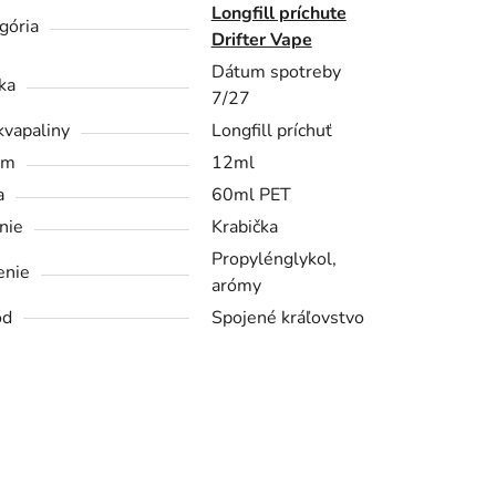
Longfill príchute
gória
Drifter Vape
Dátum spotreby
ka
7/27
kvapaliny
Longfill príchuť
em
12ml
a
60ml PET
nie
Krabička
Propylénglykol,
enie
arómy
od
Spojené kráľovstvo