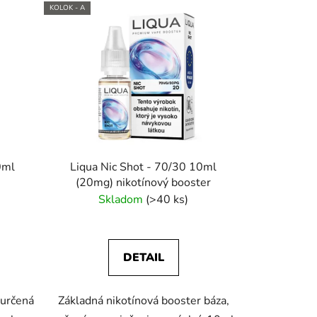
KOLOK - A
0ml
Liqua Nic Shot - 70/30 10ml
(20mg) nikotínový booster
Skladom
(>40 ks)
DETAIL
 určená
Základná nikotínová booster báza,