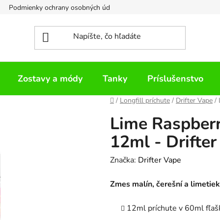
Podmienky ochrany osobných údajov
Napíšte nám
Zostavy a módy
Tanky
Príslušenstvo
Domov
/
Longfill príchute
/
Drifter Vape
/
Lime Raspberr
12ml - Drifter
Značka:
Drifter Vape
Zmes malín, čerešní a limetiek
12ml príchute v 60ml fľaš