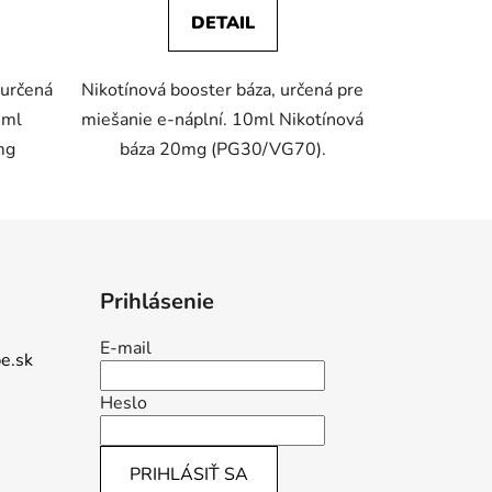
DETAIL
 určená
Nikotínová booster báza, určená pre
0ml
miešanie e-náplní. 10ml Nikotínová
mg
báza 20mg (PG30/VG70).
Prihlásenie
E-mail
e.sk
Heslo
PRIHLÁSIŤ SA