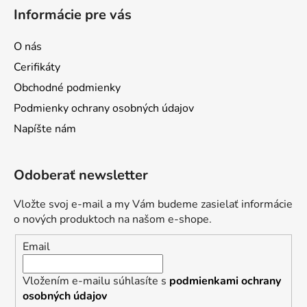
á
Informácie pre vás
p
ä
O nás
t
Cerifikáty
i
Obchodné podmienky
e
Podmienky ochrany osobných údajov
Napíšte nám
Odoberať newsletter
Vložte svoj e-mail a my Vám budeme zasielať informácie
o nových produktoch na našom e-shope.
Email
Vložením e-mailu súhlasíte s
podmienkami ochrany
osobných údajov