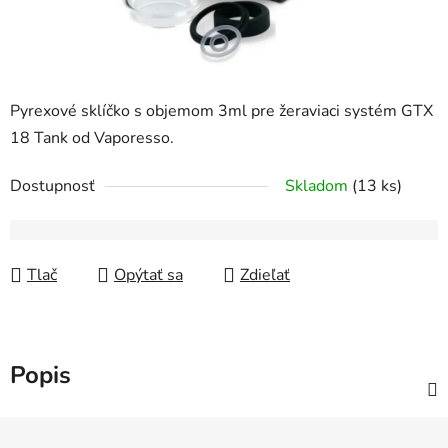
Pyrexové sklíčko s objemom 3ml pre žeraviaci systém GTX
18 Tank od Vaporesso.
Dostupnosť
Skladom
(13 ks)
Tlač
Opýtať sa
Zdieľať
Popis
Z