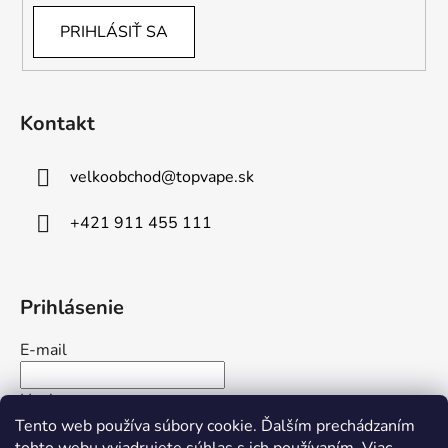
PRIHLÁSIŤ SA
Kontakt
velkoobchod
@
topvape.sk
+421 911 455 111
Prihlásenie
E-mail
Heslo
Tento web používa súbory cookie. Ďalším prechádzaním