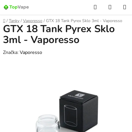
Prejsť
Hľadať
NÁKUP
na
KOŠÍK
obsah
Domov
/
Tanky
/
Vaporesso
/
GTX 18 Tank Pyrex Sklo 3ml - Vaporesso
GTX 18 Tank Pyrex Sklo
3ml - Vaporesso
Značka:
Vaporesso