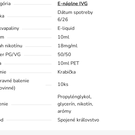
gória
E-náplne IVG
Dátum spotreby
ka
6/26
kvapaliny
E-liquid
em
10ml
h nikotínu
18mg/ml
er PG/VG
50/50
a
10ml PET
nie
Krabička
ravné balenie
10ks
ovinné)
Propylénglykol,
enie
glycerín, nikotín,
arómy
od
Spojené kráľovstvo