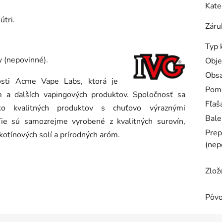
Kate
útri.
Záru
Typ 
y (nepovinné).
Obj
Obsa
osti Acme Vape Labs, ktorá je
Pom
 a ďalších vapingových produktov. Spoločnosť sa
Fľaš
o kvalitných produktov s chuťovo výraznými
Bale
ie sú samozrejme vyrobené z kvalitných surovín,
Prep
ikotínových solí a prírodných aróm.
(nep
Zlož
Pôv