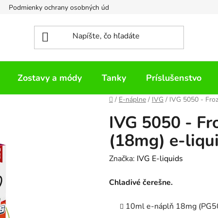
Podmienky ochrany osobných údajov
Napíšte nám
Zostavy a módy
Tanky
Príslušenstvo
Domov
/
E-náplne
/
IVG
/
IVG 5050 - Froz
IVG 5050 - Fr
(18mg) e-liqu
Značka:
IVG E-liquids
Chladivé čerešne.
10ml e-náplň 18mg (PG5