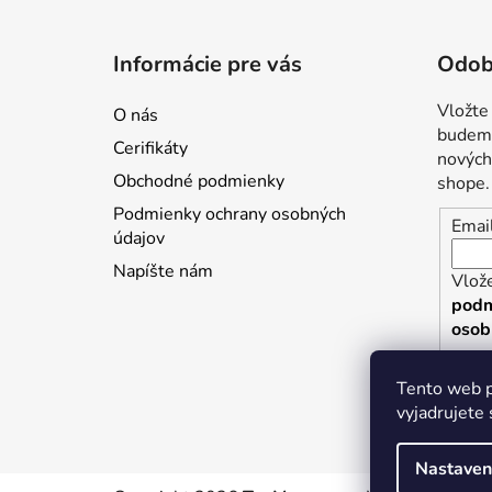
Z
á
Informácie pre vás
Odob
p
ä
Vložte
O nás
t
budeme
Cerifikáty
i
nových
Obchodné podmienky
shope.
e
Podmienky ochrany osobných
Emai
údajov
Napíšte nám
Vlože
podm
osob
P
Tento web p
vyjadrujete 
Nastaven