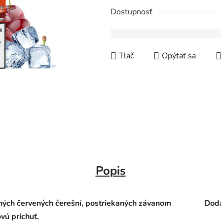
Dostupnosť
Tlač
Opýtať sa
Popis
aných červených čerešní, postriekaných závanom
Doda
vú príchuť.