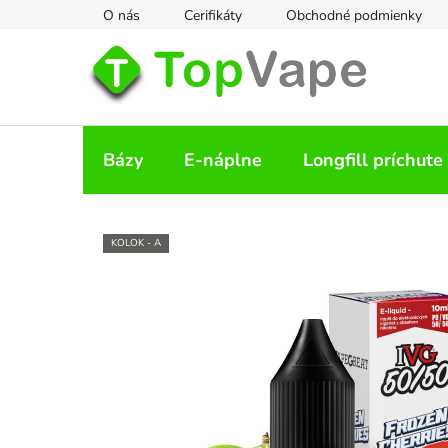
Prejsť
O nás
Cerifikáty
Obchodné podmienky
na
obsah
Bázy
E-náplne
Longfill príchute
KOLOK - A