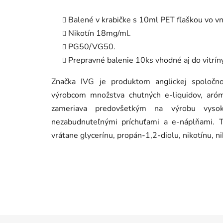
Balené v krabičke s 10ml PET fľaškou vo vn
Nikotín 18mg/ml.
PG50/VG50.
Prepravné balenie 10ks vhodné aj do vitrín
Značka IVG je produktom anglickej spoločn
výrobcom množstva chutných e-liquidov, aróm
zameriava predovšetkým na výrobu vysok
nezabudnuteľnými príchuťami a e-náplňami. T
vrátane glycerínu, propán-1,2-diolu, nikotínu, n