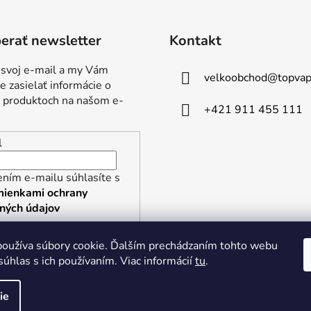
erať newsletter
Kontakt
 svoj e-mail a my Vám
velkoobchod
@
topvap
 zasielať informácie o
 produktoch na našom e-
+421 911 455 111
l
ním e-mailu súhlasíte s
ienkami ochrany
ných údajov
RIHLÁSIŤ SA
oužíva súbory cookie. Ďalším prechádzaním tohto webu
súhlas s ich používaním. Viac informácií
tu
.
ie