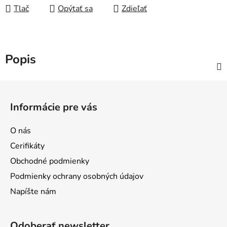
Tlač
Opýtať sa
Zdieľať
Popis
Z
á
Informácie pre vás
p
ä
O nás
t
Cerifikáty
i
Obchodné podmienky
e
Podmienky ochrany osobných údajov
Napíšte nám
Odoberať newsletter