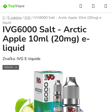
Prejsť
Hľadať
NÁKUP
na
KOŠÍK
obsah
Domov
/
E-náplne
/
IVG
/
IVG6000 Salt - Arctic Apple 10ml (20mg) e-
liquid
IVG6000 Salt - Arctic
Apple 10ml (20mg) e-
liquid
Značka:
IVG E-liquids
KOLOK - A